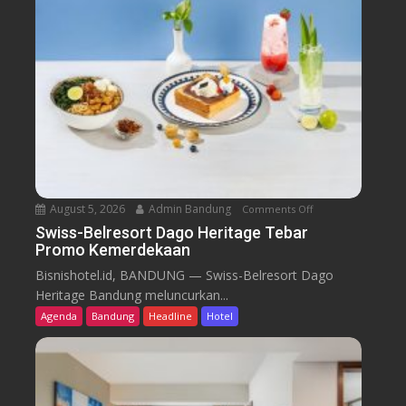
August 5, 2026
Admin Bandung
Comments Off
o
n
Swiss-Belresort Dago Heritage Tebar
Promo Kemerdekaan
S
w
Bisnishotel.id, BANDUNG — Swiss-Belresort Dago
i
Heritage Bandung meluncurkan...
s
Agenda
Bandung
Headline
Hotel
s
-
B
e