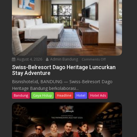
l
r
e
s
o
r
t
D
a
August 4, 2026
Admin Bandung
Comments Off
o
g
n
Swiss-Belresort Dago Heritage Luncurkan
o
Stay Adventure
S
H
w
Bisnishotel.id, BANDUNG — Swiss-Belresort Dago
e
i
Heritage Bandung berkolaborasi...
r
s
i
Bandung
Gaya Hidup
Headline
Hotel
Hotel Ads
s
t
-
a
B
g
e
e
l
T
r
e