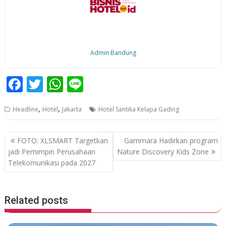
Admin Bandung
F
T
W
Li
ac
w
h
n
,
,
Headline
Hotel
Jakarta
Hotel Santika Kelapa Gading
e
itt
at
e
b
er
s
P
FOTO: XLSMART Targetkan
Gammara Hadirkan program
o
A
o
jadi Pemimpin Perusahaan
Nature Discovery Kids Zone
o
p
Telekomunikasi pada 2027
s
k
p
t
n
Related posts
a
v