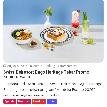
i
g
a
t
i
o
n
August 5, 2026
Admin Bandung
Comments Off
o
n
Swiss-Belresort Dago Heritage Tebar Promo
Kemerdekaan
S
w
Bisnishotel.id, BANDUNG — Swiss-Belresort Dago Heritage
i
Bandung meluncurkan program “Merdeka Escape 2026”
s
untuk menangkap momentum libur...
s
Agenda
Bandung
Headline
Hotel
-