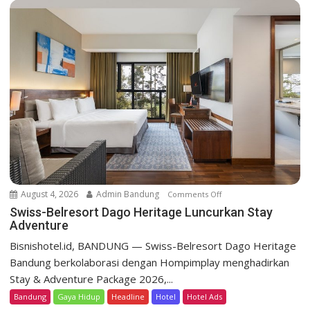
B
e
l
r
e
s
o
r
t
D
a
g
o
August 4, 2026
Admin Bandung
Comments Off
o
H
n
Swiss-Belresort Dago Heritage Luncurkan Stay
e
Adventure
S
r
w
Bisnishotel.id, BANDUNG — Swiss-Belresort Dago Heritage
i
i
Bandung berkolaborasi dengan Hompimplay menghadirkan
t
s
a
Stay & Adventure Package 2026,...
s
g
Bandung
Gaya Hidup
Headline
Hotel
Hotel Ads
-
e