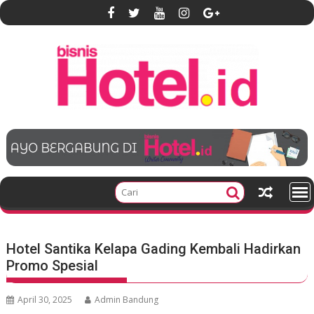
S
k
i
p
t
o
c
o
n
t
e
n
t
Hotel Santika Kelapa Gading Kembali Hadirkan
Promo Spesial
April 30, 2025
Admin Bandung