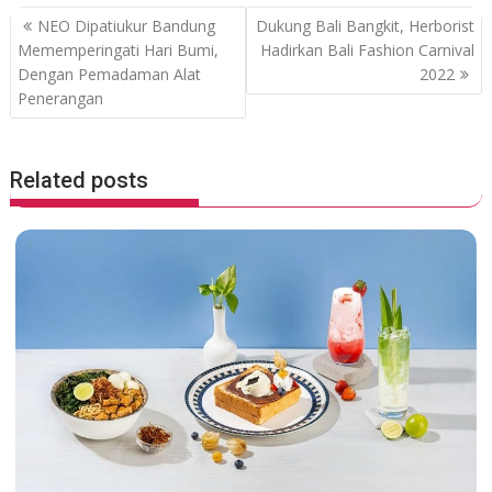
b
er
s
P
NEO Dipatiukur Bandung
Dukung Bali Bangkit, Herborist
o
A
o
Mememperingati Hari Bumi,
Hadirkan Bali Fashion Carnival
o
p
Dengan Pemadaman Alat
2022
s
Penerangan
k
p
t
n
a
Related posts
v
i
g
a
t
i
o
n