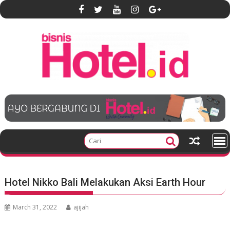
S
k
i
p
t
o
c
o
n
t
e
n
t
Hotel Nikko Bali Melakukan Aksi Earth Hour
March 31, 2022
ajijah