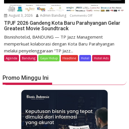
K
g
e
o
m
August 3, 2026
Admin Bandung
Comments Off
o
H
e
n
TPJF 2026 Gandeng Kota Baru Parahyangan Gelar
e
r
Greatest Movie Soundtrack
T
r
d
P
Bisnishotel.id, BANDUNG — TP Jazz Management
i
e
J
memperkuat kolaborasi dengan Kota Baru Parahyangan
t
k
F
a
melalui penyelenggaraan “TP Jazz...
a
2
g
Agenda
Bandung
Gaya Hidup
Headline
Hotel
Hotel Ads
a
0
e
n
2
L
6
u
Promo Minggu Ini
G
n
a
c
n
u
d
r
e
k
n
a
g
n
K
S