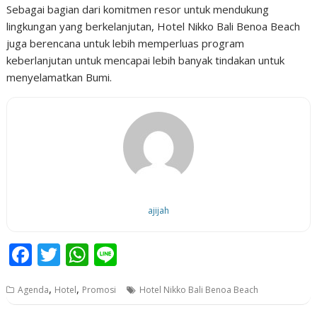
Sebagai bagian dari komitmen resor untuk mendukung
lingkungan yang berkelanjutan, Hotel Nikko Bali Benoa Beach
juga berencana untuk lebih memperluas program
keberlanjutan untuk mencapai lebih banyak tindakan untuk
menyelamatkan Bumi.
ajijah
F
T
W
Li
ac
w
h
n
,
,
Agenda
Hotel
Promosi
Hotel Nikko Bali Benoa Beach
e
itt
at
e