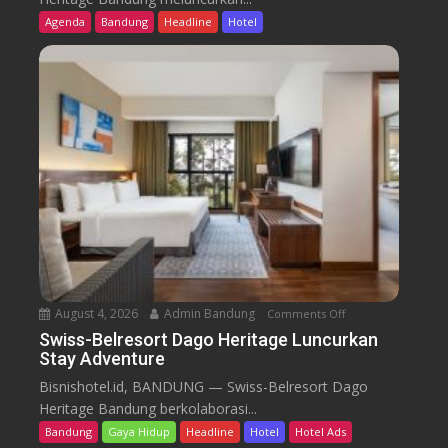
s
Agenda
Bandung
Headline
Hotel
s
-
B
e
l
r
e
s
o
r
t
D
a
August 4, 2026
Admin Bandung
Comments Off
o
g
n
Swiss-Belresort Dago Heritage Luncurkan
o
Stay Adventure
S
H
w
Bisnishotel.id, BANDUNG — Swiss-Belresort Dago
e
i
Heritage Bandung berkolaborasi...
r
s
i
Bandung
Gaya Hidup
Headline
Hotel
Hotel Ads
s