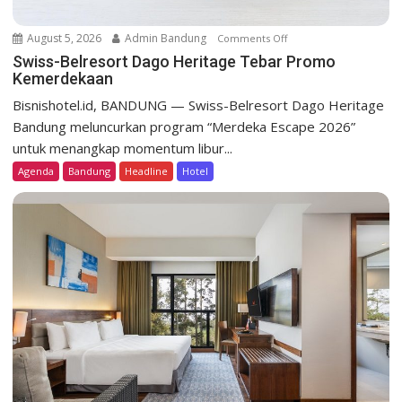
August 5, 2026
Admin Bandung
Comments Off
o
n
Swiss-Belresort Dago Heritage Tebar Promo
Kemerdekaan
S
w
Bisnishotel.id, BANDUNG — Swiss-Belresort Dago Heritage
i
Bandung meluncurkan program “Merdeka Escape 2026”
s
untuk menangkap momentum libur...
s
Agenda
Bandung
Headline
Hotel
-
B
e
l
r
e
s
o
r
t
D
a