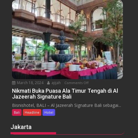
u
n
s
s
u
s
a
m
e
n
H
y
t
o
a
t
r
e
a
l
J
i
m
b
March 18, 2024
ajijah
Comments Off
o
a
n
Nikmati Buka Puasa Ala Timur Tengah di Al
r
Jazeerah Signature Bali
N
a
i
Bisnishotel, BALI – Al Jazeerah Signature Bali sebagai...
n
k
B
Bali
Headline
Hotel
m
e
a
Jakarta
a
t
c
i