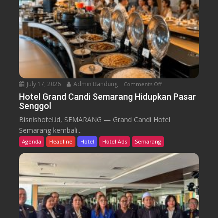
m
i
B
d
a
i
r
k
u
T
r
e
n
July 17, 2026
Admin Bandung
Comments Off
o
W
n
Hotel Grand Candi Semarang Hidupkan Pasar
o
Senggol
H
r
o
Bisnishotel.id, SEMARANG — Grand Candi Hotel
k
t
Semarang kembali...
F
e
Agenda
Headline
Hotel
Hotel Ads
Semarang
r
l
o
G
m
r
C
a
a
n
f
d
e
C