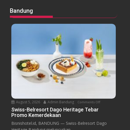
Bandung
August 5, 2026
Admin Bandung
Comments Off
o
n
Swiss-Belresort Dago Heritage Tebar
Promo Kemerdekaan
S
w
Bisnishotel.id, BANDUNG — Swiss-Belresort Dago
i
Heritage Bandung meluncurkan...