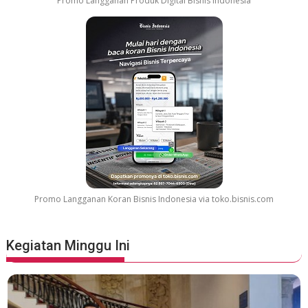
Promo Langganan Produk Digital Bisnis Indonesia
a
r
G
r
e
a
t
e
s
t
M
o
v
Promo Langganan Koran Bisnis Indonesia via toko.bisnis.com
i
e
S
Kegiatan Minggu Ini
o
u
n
d