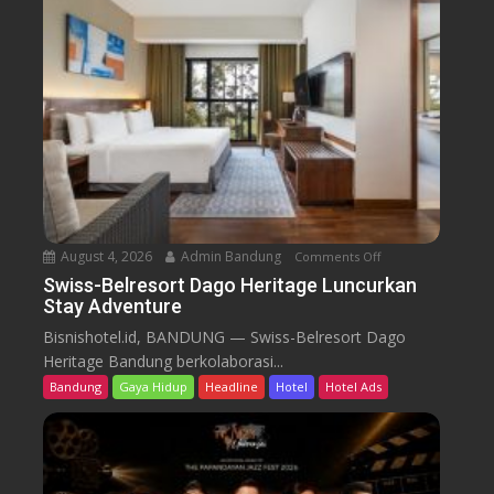
e
l
r
e
s
o
r
t
D
a
August 4, 2026
Admin Bandung
Comments Off
o
g
n
Swiss-Belresort Dago Heritage Luncurkan
o
Stay Adventure
S
H
w
Bisnishotel.id, BANDUNG — Swiss-Belresort Dago
e
i
Heritage Bandung berkolaborasi...
r
s
i
Bandung
Gaya Hidup
Headline
Hotel
Hotel Ads
s
t
-
a
B
g
e
e