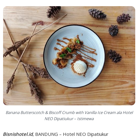
Banana Butterscotch & Biscoff Crumb with Vanilla Ice Cream ala Hotel
NEO Dipatiukur – Istimewa
Bisnishotel.id
, BANDUNG – Hotel NEO Dipatiukur