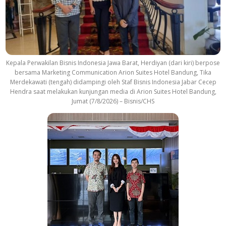
k
Kepala Perwakilan Bisnis Indonesia Jawa Barat, Herdiyan (dari kiri) berpose
bersama Marketing Communication Arion Suites Hotel Bandung, Tika
Merdekawati (tengah) didampingi oleh Staf Bisnis Indonesia Jabar Cecep
Hendra saat melakukan kunjungan media di Arion Suites Hotel Bandung,
Jumat (7/8/2026) – Bisnis/CHS