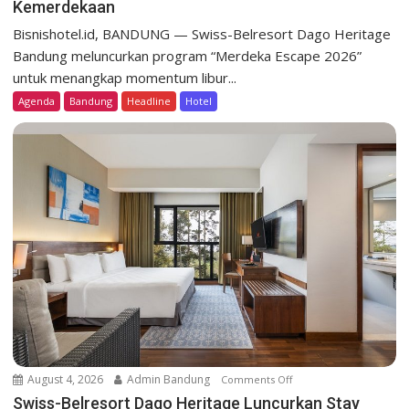
Kemerdekaan
S
w
Bisnishotel.id, BANDUNG — Swiss-Belresort Dago Heritage
i
Bandung meluncurkan program “Merdeka Escape 2026”
s
untuk menangkap momentum libur...
s
Agenda
Bandung
Headline
Hotel
-
B
e
l
r
e
s
o
r
t
D
a
g
o
August 4, 2026
Admin Bandung
Comments Off
o
H
n
Swiss-Belresort Dago Heritage Luncurkan Stay
e