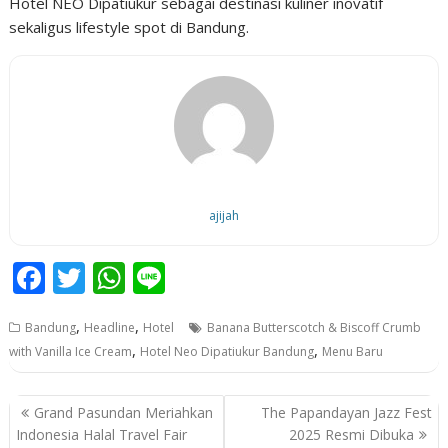
Hotel NEO Dipatiukur sebagai destinasi kuliner inovatif
sekaligus lifestyle spot di Bandung.
ajijah
F
T
W
Li
ac
w
h
n
,
,
Bandung
Headline
Hotel
Banana Butterscotch & Biscoff Crumb
e
itt
at
e
,
,
with Vanilla Ice Cream
Hotel Neo Dipatiukur Bandung
Menu Baru
b
er
s
o
A
P
Grand Pasundan Meriahkan
The Papandayan Jazz Fest
o
p
o
Indonesia Halal Travel Fair
2025 Resmi Dibuka