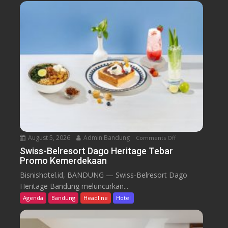
August 5, 2026
Admin Bandung
Comments Off
o
n
Swiss-Belresort Dago Heritage Tebar
Promo Kemerdekaan
S
w
Bisnishotel.id, BANDUNG — Swiss-Belresort Dago
i
Heritage Bandung meluncurkan...
s
Agenda
Bandung
Headline
Hotel
s
-
B