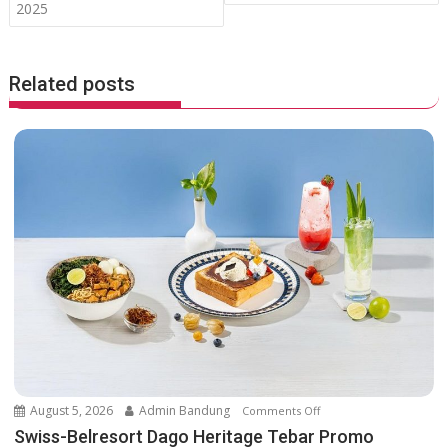
2025
k
p
s
t
n
Related posts
a
v
i
g
a
t
i
o
n
August 5, 2026
Admin Bandung
Comments Off
o
n
Swiss-Belresort Dago Heritage Tebar Promo