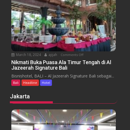
y
t
o
a
t
r
e
a
l
J
i
m
b
March 18, 2024
ajijah
Comments Off
o
a
n
Nikmati Buka Puasa Ala Timur Tengah di Al
r
Jazeerah Signature Bali
N
a
i
Bisnishotel, BALI – Al Jazeerah Signature Bali sebagai...
n
k
B
Bali
Headline
Hotel
m
e
a
Jakarta
a
t
c
i
h
B
B
u
a
k
l