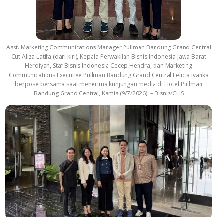
Asst. Marketing Communications Manager Pullman Bandung Grand Central
Cut Aliza Latifa (dari kiri), Kepala Perwakilan Bisnis Indonesia Jawa Barat
Herdiyan, Staf Bisnis Indonesia Cecep Hendra, dan Marketing
Communications Executive Pullman Bandung Grand Central Felicia Ivanka
berpose bersama saat menerima kunjungan media di Hotel Pullman
Bandung Grand Central, Kamis (9/7/2026). – Bisnis/CHS