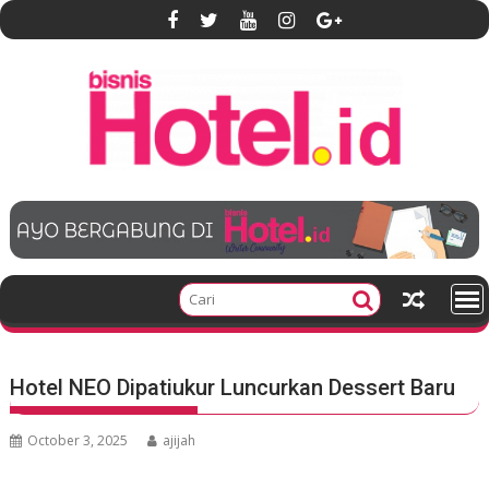
S
k
i
p
t
o
c
o
n
t
e
n
t
Hotel NEO Dipatiukur Luncurkan Dessert Baru
October 3, 2025
ajijah