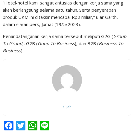
“Hotel-hotel kami sangat antusias dengan kerja sama yang
akan berlangsung selama satu tahun. Serta penyerapan
produk UKM ini ditaksir mencapai Rp2 miliar,” ujar Garth,
dalam siaran pers, Jumat (19/5/2023).
Penandatanganan kerja sama tersebut meliputi G2G (
Group
To Group
), G2B (
Goup To Business
), dan B2B (
Business To
Business
).
ajijah
F
T
W
Li