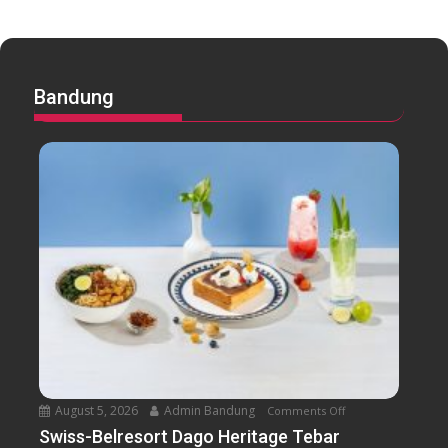
Bandung
August 5, 2026
Admin Bandung
Comments Off
o
n
Swiss-Belresort Dago Heritage Tebar