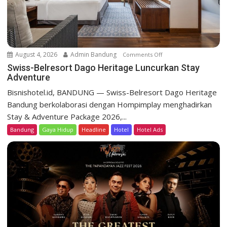
t
D
a
g
o
August 4, 2026
Admin Bandung
Comments Off
o
H
n
Swiss-Belresort Dago Heritage Luncurkan Stay
e
Adventure
S
r
w
Bisnishotel.id, BANDUNG — Swiss-Belresort Dago Heritage
i
i
Bandung berkolaborasi dengan Hompimplay menghadirkan
t
s
a
Stay & Adventure Package 2026,...
s
g
Bandung
Gaya Hidup
Headline
Hotel
Hotel Ads
-
e
B
T
e
e
l
b
r
a
e
r
s
P
o
r
r
o