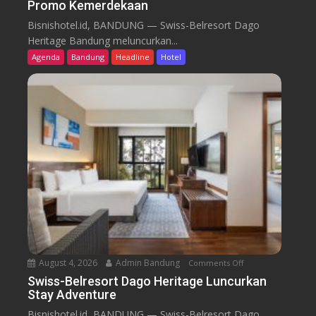
Promo Kemerdekaan
S
w
Bisnishotel.id, BANDUNG — Swiss-Belresort Dago
i
Heritage Bandung meluncurkan...
s
Agenda
Bandung
Headline
Hotel
s
-
B
e
l
r
e
s
o
r
t
D
a
August 4, 2026
Admin Bandung
Comments Off
o
g
n
Swiss-Belresort Dago Heritage Luncurkan
o
Stay Adventure
S
H
w
Bisnishotel.id, BANDUNG — Swiss-Belresort Dago
e