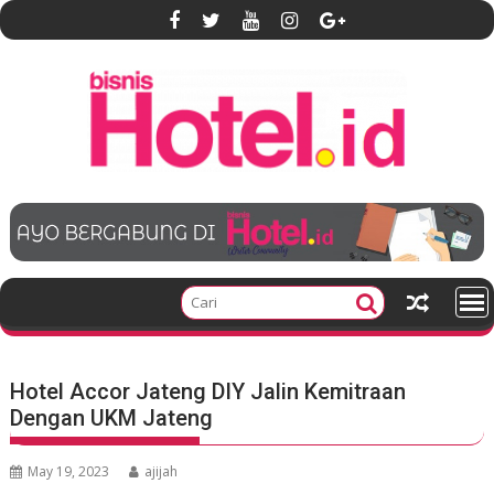
S
k
i
p
t
o
c
o
n
t
e
n
t
Hotel Accor Jateng DIY Jalin Kemitraan
Dengan UKM Jateng
May 19, 2023
ajijah