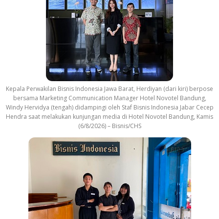
Kepala Perwakilan Bisnis Indonesia Jawa Barat, Herdiyan (dari kiri) berpose
bersama Marketing Communication Manager Hotel Novotel Bandung,
Windy Hervidya (tengah) didampingi oleh Staf Bisnis Indonesia Jabar Cecep
Hendra saat melakukan kunjungan media di Hotel Novotel Bandung, Kamis
(6/8/2026) – Bisnis/CHS