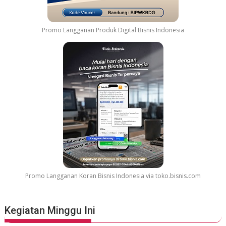
G
e
l
Promo Langganan Produk Digital Bisnis Indonesia
a
r
G
r
e
a
t
e
s
t
M
o
v
Promo Langganan Koran Bisnis Indonesia via toko.bisnis.com
i
e
S
Kegiatan Minggu Ini
o