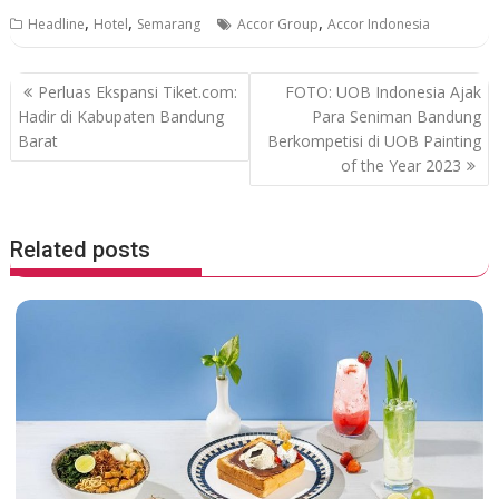
ac
w
h
n
,
,
,
Headline
Hotel
Semarang
Accor Group
Accor Indonesia
e
itt
at
e
b
er
s
P
Perluas Ekspansi Tiket.com:
FOTO: UOB Indonesia Ajak
o
A
o
Hadir di Kabupaten Bandung
Para Seniman Bandung
o
p
Barat
Berkompetisi di UOB Painting
s
of the Year 2023
k
p
t
n
a
Related posts
v
i
g
a
t
i
o
n