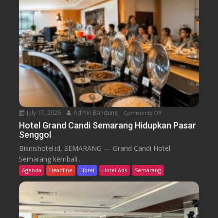
r
a
r
o
n
o
B
m
i
B
d
a
i
r
k
u
T
r
e
n
July 17, 2026
Admin Bandung
Comments Off
o
W
n
Hotel Grand Candi Semarang Hidupkan Pasar
o
Senggol
H
r
o
Bisnishotel.id, SEMARANG — Grand Candi Hotel
k
t
Semarang kembali...
F
e
Agenda
Headline
Hotel
Hotel Ads
Semarang
r
l
o
G
m
r
C
a