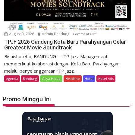
t
m
D
o
a
K
g
e
o
m
August 3, 2026
Admin Bandung
Comments Off
o
H
e
n
TPJF 2026 Gandeng Kota Baru Parahyangan Gelar
e
r
Greatest Movie Soundtrack
T
r
d
P
Bisnishotel.id, BANDUNG — TP Jazz Management
i
e
J
memperkuat kolaborasi dengan Kota Baru Parahyangan
t
k
F
a
melalui penyelenggaraan “TP Jazz...
a
2
g
Agenda
Bandung
Gaya Hidup
Headline
Hotel
Hotel Ads
a
0
e
n
2
L
6
u
Promo Minggu Ini
G
n
a
c
n
u
d
r
e
k
n