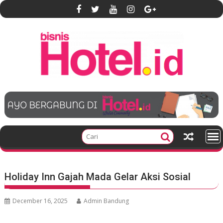
S
k
i
p
t
o
c
o
n
t
e
n
t
Holiday Inn Gajah Mada Gelar Aksi Sosial
December 16, 2025
Admin Bandung