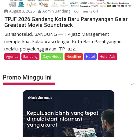
g
e
o
m
August 3, 2026
Admin Bandung
Comments Off
o
H
e
n
TPJF 2026 Gandeng Kota Baru Parahyangan Gelar
e
r
Greatest Movie Soundtrack
T
r
d
P
Bisnishotel.id, BANDUNG — TP Jazz Management
i
e
J
memperkuat kolaborasi dengan Kota Baru Parahyangan
t
k
F
a
melalui penyelenggaraan “TP Jazz...
a
2
g
Agenda
Bandung
Gaya Hidup
Headline
Hotel
Hotel Ads
a
0
e
n
2
L
6
u
Promo Minggu Ini
G
n
a
c
n
u
d
r
e
k
n
a
g
n
K
S
o
t