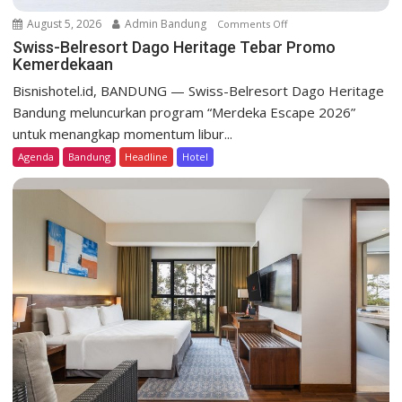
August 5, 2026
Admin Bandung
Comments Off
o
n
Swiss-Belresort Dago Heritage Tebar Promo
Kemerdekaan
S
w
Bisnishotel.id, BANDUNG — Swiss-Belresort Dago Heritage
i
Bandung meluncurkan program “Merdeka Escape 2026”
s
untuk menangkap momentum libur...
s
Agenda
Bandung
Headline
Hotel
-
B
e
l
r
e
s
o
r
t
D
a
g