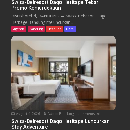
n
Swiss-Belresort Dago Heritage Tebar
Promo Kemerdekaan
S
w
Bisnishotel.id, BANDUNG — Swiss-Belresort Dago
i
Heritage Bandung meluncurkan...
s
Agenda
Bandung
Headline
Hotel
s
-
B
e
l
r
e
s
o
r
t
D
a
August 4, 2026
Admin Bandung
Comments Off
o
g
n
Swiss-Belresort Dago Heritage Luncurkan
o
Stay Adventure
S
H