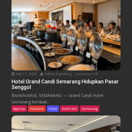
l
i
e
r
a
r
o
n
o
B
m
i
B
d
a
i
r
k
u
T
r
e
n
July 17, 2026
Admin Bandung
Comments Off
o
W
n
Hotel Grand Candi Semarang Hidupkan Pasar
o
Senggol
H
r
o
Bisnishotel.id, SEMARANG — Grand Candi Hotel
k
t
Semarang kembali...
F
e
Agenda
Headline
Hotel
Hotel Ads
Semarang
r
l
o
G
m
r
C