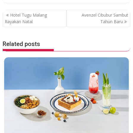
o
A
o
p
P
Hotel Tugu Malang
Avenzel Cibubur Sambut
k
p
o
Rayakan Natal
Tahun Baru
s
t
Related posts
n
a
v
i
g
a
t
i
o
n