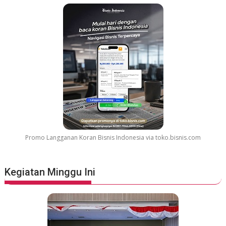
r
G
r
e
a
t
e
s
t
M
o
v
Promo Langganan Koran Bisnis Indonesia via toko.bisnis.com
i
e
S
Kegiatan Minggu Ini
o
u
n
d
t