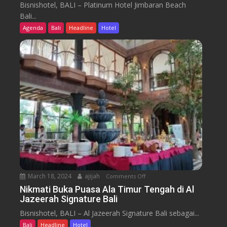
l
a
Bisnishotel, BALI – Platinum Hotel Jimbaran Beach
e
a
O
Bali...
r
t
d
Agenda
Bali
Headline
Hotel
N
i
y
u
n
s
s
u
s
a
m
e
n
H
y
t
o
a
t
r
e
a
l
J
i
m
b
March 18, 2024
ajijah
Comments Off
o
a
n
Nikmati Buka Puasa Ala Timur Tengah di Al
r
Jazeerah Signature Bali
N
a
i
Bisnishotel, BALI – Al Jazeerah Signature Bali sebagai...
n
k
B
Bali
Headline
Hotel