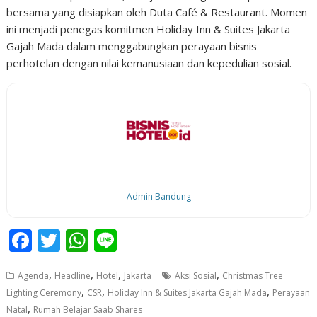
bersama yang disiapkan oleh Duta Café & Restaurant. Momen
ini menjadi penegas komitmen Holiday Inn & Suites Jakarta
Gajah Mada dalam menggabungkan perayaan bisnis
perhotelan dengan nilai kemanusiaan dan kepedulian sosial.
Admin Bandung
F
T
W
Li
ac
w
h
n
,
,
,
,
Agenda
Headline
Hotel
Jakarta
Aksi Sosial
Christmas Tree
e
itt
at
e
,
,
,
Lighting Ceremony
CSR
Holiday Inn & Suites Jakarta Gajah Mada
Perayaan
b
er
s
,
Natal
Rumah Belajar Saab Shares