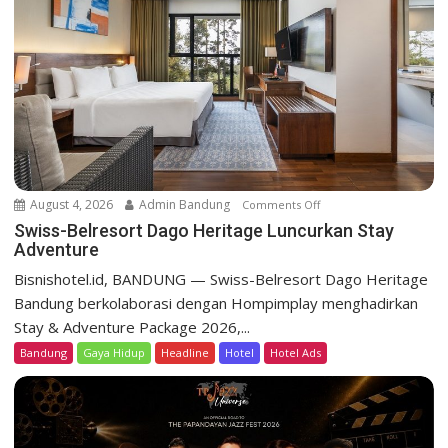
e
s
o
r
t
D
a
g
o
August 4, 2026
Admin Bandung
Comments Off
o
H
n
Swiss-Belresort Dago Heritage Luncurkan Stay
e
Adventure
S
r
w
Bisnishotel.id, BANDUNG — Swiss-Belresort Dago Heritage
i
i
Bandung berkolaborasi dengan Hompimplay menghadirkan
t
s
a
Stay & Adventure Package 2026,...
s
g
Bandung
Gaya Hidup
Headline
Hotel
Hotel Ads
-
e
B
T
e
e
l
b
r