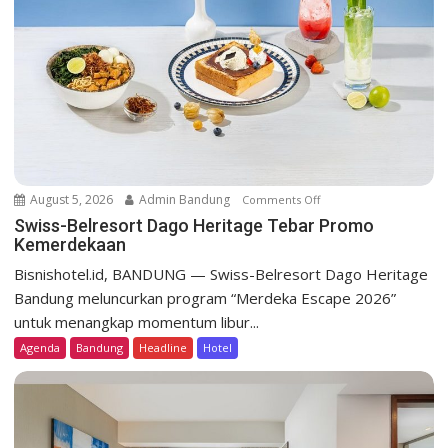
t
i
o
n
August 5, 2026
Admin Bandung
Comments Off
o
n
Swiss-Belresort Dago Heritage Tebar Promo
Kemerdekaan
S
w
Bisnishotel.id, BANDUNG — Swiss-Belresort Dago Heritage
i
Bandung meluncurkan program “Merdeka Escape 2026”
s
untuk menangkap momentum libur...
s
Agenda
Bandung
Headline
Hotel
-
B
e
l
r