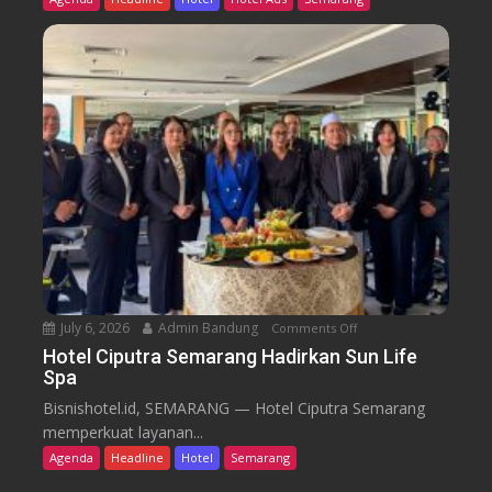
r
l
o
G
m
r
C
a
a
n
f
d
e
C
a
n
d
i
S
e
July 6, 2026
Admin Bandung
Comments Off
o
m
n
a
Hotel Ciputra Semarang Hadirkan Sun Life
Spa
H
r
o
a
Bisnishotel.id, SEMARANG — Hotel Ciputra Semarang
t
n
memperkuat layanan...
e
g
Agenda
Headline
Hotel
Semarang
l
H