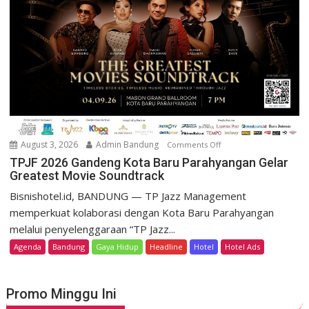
a
e
r
s
P
o
r
r
o
t
m
D
o
a
K
g
e
o
m
August 3, 2026
Admin Bandung
Comments Off
o
H
e
n
TPJF 2026 Gandeng Kota Baru Parahyangan Gelar
e
r
Greatest Movie Soundtrack
T
r
d
P
Bisnishotel.id, BANDUNG — TP Jazz Management
i
e
J
memperkuat kolaborasi dengan Kota Baru Parahyangan
t
k
F
a
melalui penyelenggaraan “TP Jazz...
a
2
g
Agenda
Bandung
Gaya Hidup
Headline
Hotel
Hotel Ads
a
0
e
n
2
L
6
u
Promo Minggu Ini
G
n