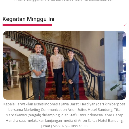
i
e
S
Kegiatan Minggu Ini
o
u
n
d
t
r
a
c
k
Kepala Perwakilan Bisnis Indonesia Jawa Barat, Herdiyan (dari kiri) berpose
bersama Marketing Communication Arion Suites Hotel Bandung, Tika
Merdekawati (tengah) didampingi oleh Staf Bisnis Indonesia Jabar Cecep
Hendra saat melakukan kunjungan media di Arion Suites Hotel Bandung,
Jumat (7/8/2026) – Bisnis/CHS