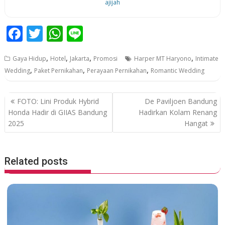
ajijah
F
T
W
Li
ac
w
h
n
,
,
,
,
Gaya Hidup
Hotel
Jakarta
Promosi
Harper MT Haryono
Intimate
e
itt
at
e
,
,
,
Wedding
Paket Pernikahan
Perayaan Pernikahan
Romantic Wedding
b
er
s
o
A
P
FOTO: Lini Produk Hybrid
De Paviljoen Bandung
o
p
o
Honda Hadir di GIIAS Bandung
Hadirkan Kolam Renang
2025
Hangat
k
p
s
t
n
Related posts
a
v
i
g
a