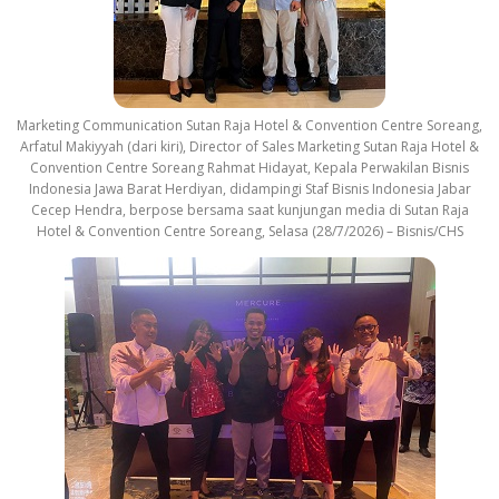
Marketing Communication Sutan Raja Hotel & Convention Centre Soreang,
Arfatul Makiyyah (dari kiri), Director of Sales Marketing Sutan Raja Hotel &
Convention Centre Soreang Rahmat Hidayat, Kepala Perwakilan Bisnis
Indonesia Jawa Barat Herdiyan, didampingi Staf Bisnis Indonesia Jabar
Cecep Hendra, berpose bersama saat kunjungan media di Sutan Raja
Hotel & Convention Centre Soreang, Selasa (28/7/2026) – Bisnis/CHS