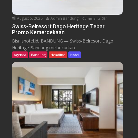
August 5, 2026
Admin Bandung
Comments Off
o
n
Swiss-Belresort Dago Heritage Tebar
Promo Kemerdekaan
S
w
Bisnishotel.id, BANDUNG — Swiss-Belresort Dago
i
Heritage Bandung meluncurkan...
s
Agenda
Bandung
Headline
Hotel
s
-
B
e
l
r
e
s
o
r
t
D