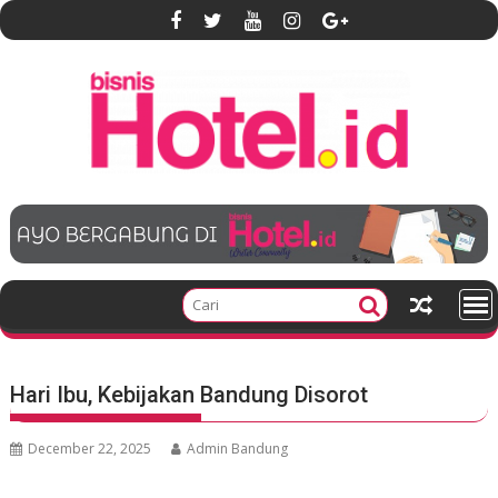
S
k
i
p
t
o
c
o
n
t
e
n
t
Hari Ibu, Kebijakan Bandung Disorot
December 22, 2025
Admin Bandung