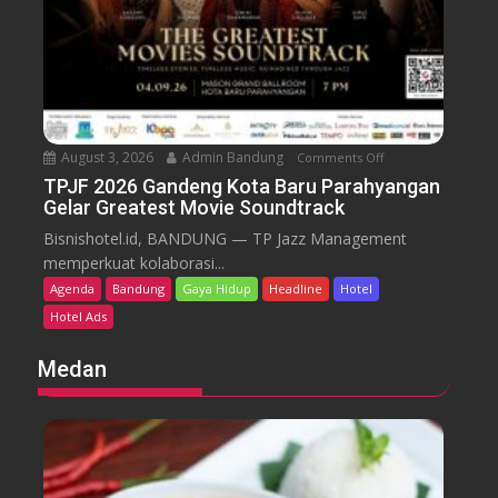
b
s
a
o
r
r
P
t
r
D
o
a
m
August 3, 2026
Admin Bandung
Comments Off
o
g
o
n
TPJF 2026 Gandeng Kota Baru Parahyangan
o
K
Gelar Greatest Movie Soundtrack
T
H
e
P
Bisnishotel.id, BANDUNG — TP Jazz Management
e
m
J
memperkuat kolaborasi...
r
e
F
i
Agenda
Bandung
Gaya Hidup
Headline
Hotel
r
2
t
Hotel Ads
d
0
a
e
2
g
Medan
k
6
e
a
G
L
a
a
u
n
n
n
d
c