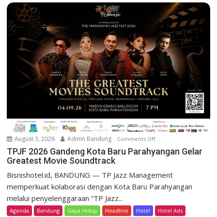
B
T
e
e
l
b
r
a
e
r
s
P
o
r
r
o
t
m
D
o
a
K
g
e
o
m
August 3, 2026
Admin Bandung
Comments Off
o
H
e
n
TPJF 2026 Gandeng Kota Baru Parahyangan Gelar
e
r
Greatest Movie Soundtrack
T
r
d
P
Bisnishotel.id, BANDUNG — TP Jazz Management
i
e
J
memperkuat kolaborasi dengan Kota Baru Parahyangan
t
k
F
a
melalui penyelenggaraan “TP Jazz...
a
2
g
Agenda
Bandung
Gaya Hidup
Headline
Hotel
Hotel Ads
a
0