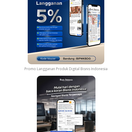
a
r
h
e
y
a
n
g
a
n
G
e
l
Promo Langganan Produk Digital Bisnis Indonesia
a
r
G
r
e
a
t
e
s
t