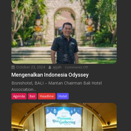
h
n
i
G
k
e
a
l
S
a
e
r
t
G
i
r
a
e
b
a
October 23, 2024
ajijah
Comments Off
o
u
t
n
Mengenalkan Indonesia Odyssey
d
e
M
i
s
Bisnishotel, BALI – Mantan Chairman Bali Hotel
e
M
t
Association...
n
e
M
Agenda
Bali
Headline
Hotel
g
d
o
e
a
v
n
n
i
a
H
e
l
a
S