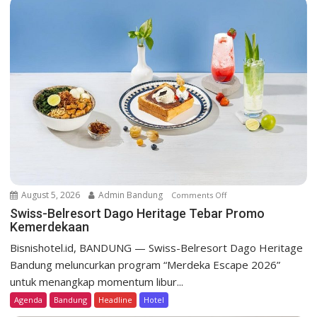
v
i
g
a
t
i
o
n
August 5, 2026
Admin Bandung
Comments Off
o
n
Swiss-Belresort Dago Heritage Tebar Promo
Kemerdekaan
S
w
Bisnishotel.id, BANDUNG — Swiss-Belresort Dago Heritage
i
Bandung meluncurkan program “Merdeka Escape 2026”
s
untuk menangkap momentum libur...
s
Agenda
Bandung
Headline
Hotel
-