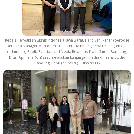
Kepala Perwakilan Bisnis Indonesia Jawa Barat, Herdiyan (kanan) berpose
bersama Manager Marcomm Trans Entertainment, Triya F Santi (tengah)
didampingi Public Relation and Media Relations Trans Studio Bandung,
Dita I Apriliane (kiri) saat melakukan kunjungan media di Trans Studio
Bandung, Rabu (7/5/2026) – Bisnis/CHS