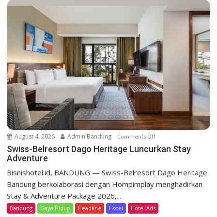
B
e
l
r
e
s
o
r
t
D
a
g
o
August 4, 2026
Admin Bandung
Comments Off
o
H
n
Swiss-Belresort Dago Heritage Luncurkan Stay
e
Adventure
S
r
w
Bisnishotel.id, BANDUNG — Swiss-Belresort Dago Heritage
i
i
Bandung berkolaborasi dengan Hompimplay menghadirkan
t
s
a
Stay & Adventure Package 2026,...
s
g
Bandung
Gaya Hidup
Headline
Hotel
Hotel Ads
-
e