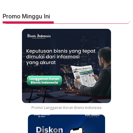
e
n
2
L
6
u
Promo Minggu Ini
G
n
a
c
n
u
d
r
e
k
n
a
g
n
K
S
o
t
t
a
a
y
B
A
a
d
r
v
Promo Langganan Koran Bisnis Indonesia
u
e
P
n
a
t
r
u