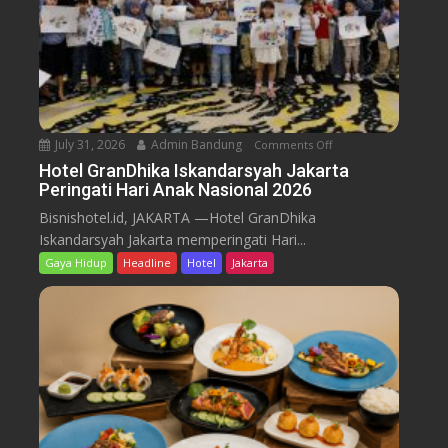
e
a
n
s
g
a
g
A
e
l
l
a
a
July 31, 2026
Admin Bandung
Comments Off
o
T
r
n
Hotel GranDhika Iskandarsyah Jakarta
i
A
Peringati Hari Anak Nasional 2026
H
m
c
o
u
Bisnishotel.id, JAKARTA —Hotel GranDhika
a
t
r
Iskandarsyah Jakarta memperingati Hari...
r
e
T
Gaya Hidup
Headline
Hotel
Jakarta
a
l
e
B
G
n
u
r
g
k
a
a
a
n
h
P
D
d
u
h
i
a
i
A
s