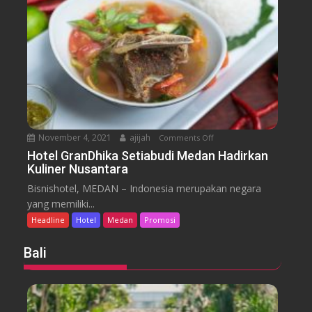
e
u
n
r
g
k
K
a
o
n
t
S
a
t
B
a
a
y
November 4, 2021
ajijah
Comments Off
o
r
A
n
Hotel GranDhika Setiabudi Medan Hadirkan
u
d
Kuliner Nusantara
H
P
v
o
a
Bisnishotel, MEDAN – Indonesia merupakan negara
e
t
r
yang memiliki...
n
e
a
Headline
Hotel
Medan
Promosi
t
l
h
u
G
y
Bali
r
r
a
e
a
n
n
g
D
a