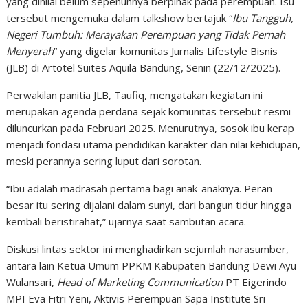
yang dinilai belum sepenuhnya berpihak pada perempuan. Isu
tersebut mengemuka dalam talkshow bertajuk “
Ibu Tangguh,
Negeri Tumbuh: Merayakan Perempuan yang Tidak Pernah
Menyerah
” yang digelar komunitas Jurnalis Lifestyle Bisnis
(JLB) di Artotel Suites Aquila Bandung, Senin (22/12/2025).
Perwakilan panitia JLB, Taufiq, mengatakan kegiatan ini
merupakan agenda perdana sejak komunitas tersebut resmi
diluncurkan pada Februari 2025. Menurutnya, sosok ibu kerap
menjadi fondasi utama pendidikan karakter dan nilai kehidupan,
meski perannya sering luput dari sorotan.
“Ibu adalah madrasah pertama bagi anak-anaknya. Peran
besar itu sering dijalani dalam sunyi, dari bangun tidur hingga
kembali beristirahat,” ujarnya saat sambutan acara.
Diskusi lintas sektor ini menghadirkan sejumlah narasumber,
antara lain Ketua Umum PPKM Kabupaten Bandung Dewi Ayu
Wulansari,
Head of Marketing Communication
PT Eigerindo
MPI Eva Fitri Yeni, Aktivis Perempuan Sapa Institute Sri