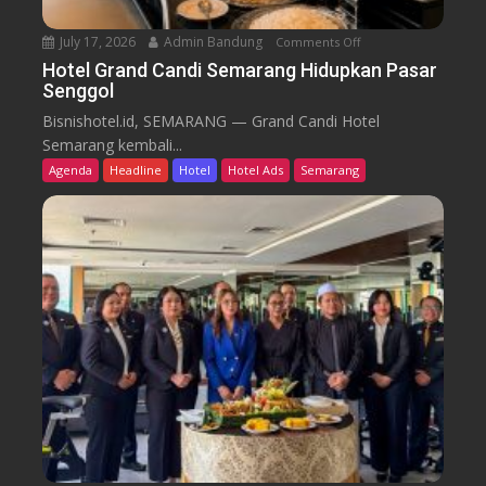
e
n
July 17, 2026
Admin Bandung
Comments Off
o
W
n
Hotel Grand Candi Semarang Hidupkan Pasar
o
Senggol
H
r
o
Bisnishotel.id, SEMARANG — Grand Candi Hotel
k
t
Semarang kembali...
F
e
Agenda
Headline
Hotel
Hotel Ads
Semarang
r
l
o
G
m
r
C
a
a
n
f
d
e
C
a
n
d
i
S
e