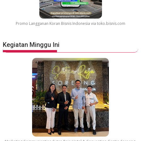
M
o
v
Promo Langganan Koran Bisnis Indonesia via toko.bisnis.com
i
e
S
Kegiatan Minggu Ini
o
u
n
d
t
r
a
c
k