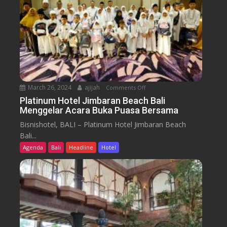
k
d
o
a
i
u
n
r
n
I
k
d
n
a
t
d
n
r
o
K
a
n
u
c
March 26, 2024
ajijah
Comments Off
o
e
l
k
n
Platinum Hotel Jimbaran Beach Bali
s
i
Menggelar Acara Buka Puasa Bersama
P
i
n
l
a
Bisnishotel, BALI – Platinum Hotel Jimbaran Beach
e
a
O
Bali...
r
t
d
Agenda
Bali
Headline
Hotel
N
i
y
u
n
s
s
u
s
a
m
e
n
H
y
t
o
a
t
r