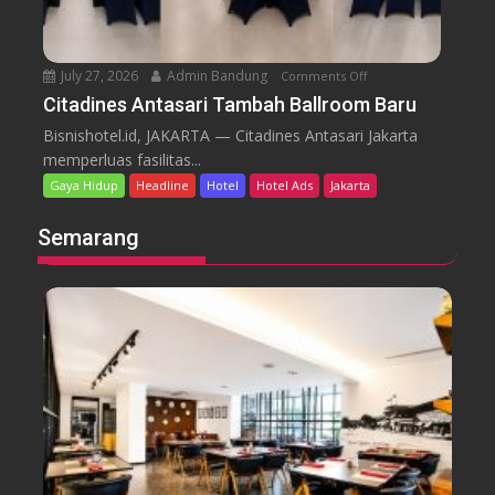
l
e
P
i
n
e
c
r
July 27, 2026
Admin Bandung
Comments Off
o
e
i
n
Citadines Antasari Tambah Ballroom Baru
s
n
C
K
Bisnishotel.id, JAKARTA — Citadines Antasari Jakarta
g
i
a
memperluas fasilitas...
a
t
l
Gaya Hidup
Headline
Hotel
Hotel Ads
Jakarta
t
a
i
i
d
b
Semarang
H
i
a
a
n
t
r
e
a
i
s
P
A
A
e
n
n
r
a
t
k
k
a
u
N
s
a
a
a
t
s
r