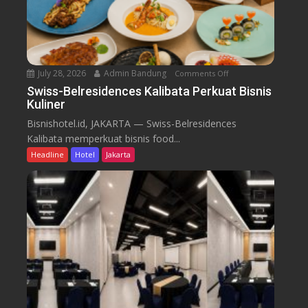
k
l
a
a
J
B
I
a
e
s
z
r
k
e
s
July 28, 2026
Admin Bandung
Comments Off
o
a
e
a
n
Swiss-Belresidences Kalibata Perkuat Bisnis
n
r
Kuliner
m
S
d
a
a
w
Bisnishotel.id, JAKARTA — Swiss-Belresidences
a
h
i
Kalibata memperkuat bisnis food...
r
S
s
s
Headline
Hotel
Jakarta
i
s
y
g
-
a
n
B
h
a
e
J
t
l
a
u
r
k
r
e
a
e
s
r
B
i
t
a
d
a