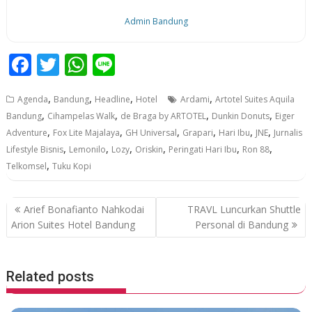
Admin Bandung
F
T
W
Li
ac
w
h
n
,
,
,
,
Agenda
Bandung
Headline
Hotel
Ardami
Artotel Suites Aquila
e
itt
at
e
,
,
,
,
Bandung
Cihampelas Walk
de Braga by ARTOTEL
Dunkin Donuts
Eiger
b
er
s
,
,
,
,
,
,
Adventure
Fox Lite Majalaya
GH Universal
Grapari
Hari Ibu
JNE
Jurnalis
o
A
,
,
,
,
,
,
Lifestyle Bisnis
Lemonilo
Lozy
Oriskin
Peringati Hari Ibu
Ron 88
,
Telkomsel
Tuku Kopi
o
p
k
p
P
Arief Bonafianto Nahkodai
TRAVL Luncurkan Shuttle
o
Arion Suites Hotel Bandung
Personal di Bandung
s
t
Related posts
n
a