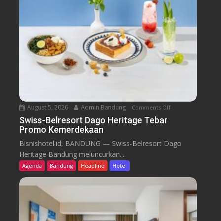
August 5, 2026
Admin Bandung
Comments Off
o
n
Swiss-Belresort Dago Heritage Tebar
Promo Kemerdekaan
S
w
Bisnishotel.id, BANDUNG — Swiss-Belresort Dago
i
Heritage Bandung meluncurkan...
s
Agenda
Bandung
Headline
Hotel
s
-
B
e
l