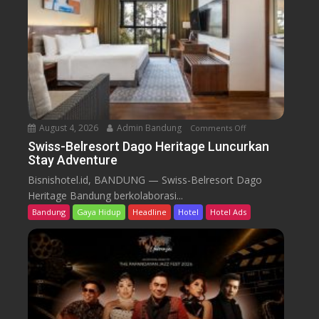
r
e
s
o
r
t
D
a
August 4, 2026
Admin Bandung
Comments Off
o
g
n
Swiss-Belresort Dago Heritage Luncurkan
o
Stay Adventure
S
H
w
Bisnishotel.id, BANDUNG — Swiss-Belresort Dago
e
i
Heritage Bandung berkolaborasi...
r
s
i
Bandung
Gaya Hidup
Headline
Hotel
Hotel Ads
s
t
-
a
B
g
e
e
l
T
r
e
e