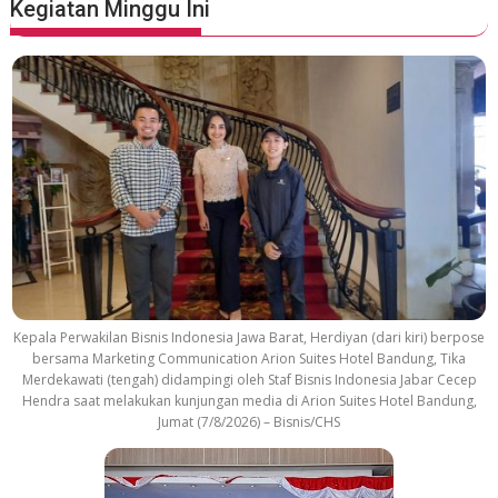
Kegiatan Minggu Ini
Kepala Perwakilan Bisnis Indonesia Jawa Barat, Herdiyan (dari kiri) berpose
bersama Marketing Communication Arion Suites Hotel Bandung, Tika
Merdekawati (tengah) didampingi oleh Staf Bisnis Indonesia Jabar Cecep
Hendra saat melakukan kunjungan media di Arion Suites Hotel Bandung,
Jumat (7/8/2026) – Bisnis/CHS