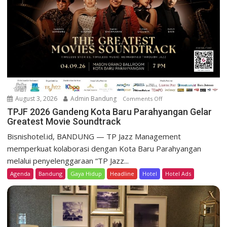
e
s
o
r
t
D
a
g
o
August 3, 2026
Admin Bandung
Comments Off
o
H
n
TPJF 2026 Gandeng Kota Baru Parahyangan Gelar
e
Greatest Movie Soundtrack
T
r
P
Bisnishotel.id, BANDUNG — TP Jazz Management
i
J
memperkuat kolaborasi dengan Kota Baru Parahyangan
t
F
a
melalui penyelenggaraan “TP Jazz...
2
g
Agenda
Bandung
Gaya Hidup
Headline
Hotel
Hotel Ads
0
e
2
L
6
u
G
n
a
c