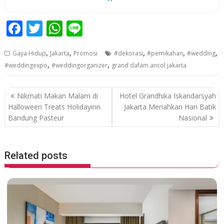
F
T
W
Li
ac
w
h
n
,
,
,
,
,
Gaya Hidup
Jakarta
Promosi
#dekorasi
#pernikahan
#wedding
e
itt
at
e
,
,
#weddingexpo
#weddingorganizer
grand dafam ancol jakarta
b
er
s
o
A
P
Nikmati Makan Malam di
Hotel Grandhika Iskandarsyah
o
p
o
Halloween Treats Holidayinn
Jakarta Meriahkan Hari Batik
Bandung Pasteur
Nasional
k
p
s
t
n
Related posts
a
v
i
g
a