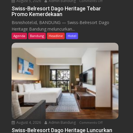
August 5, 2026
Admin Bandung
Comments Off
o
n
Swiss-Belresort Dago Heritage Tebar
Promo Kemerdekaan
S
w
Bisnishotel.id, BANDUNG — Swiss-Belresort Dago
i
Heritage Bandung meluncurkan...
s
Agenda
Bandung
Headline
Hotel
s
-
B
e
l
r
e
s
o
r
t
D
a
August 4, 2026
Admin Bandung
Comments Off
o
g
n
Swiss-Belresort Dago Heritage Luncurkan
o