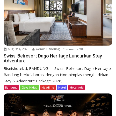
t
i
o
n
August 4, 2026
Admin Bandung
Comments Off
o
n
Swiss-Belresort Dago Heritage Luncurkan Stay
Adventure
S
w
Bisnishotel.id, BANDUNG — Swiss-Belresort Dago Heritage
i
Bandung berkolaborasi dengan Hompimplay menghadirkan
s
Stay & Adventure Package 2026,...
s
Bandung
Gaya Hidup
Headline
Hotel
Hotel Ads
-
B
e
l
r