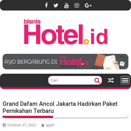
S
k
i
p
t
o
c
o
n
t
e
n
t
Grand Dafam Ancol Jakarta Hadirkan Paket
Pernikahan Terbaru
October 27, 2022
ajijah