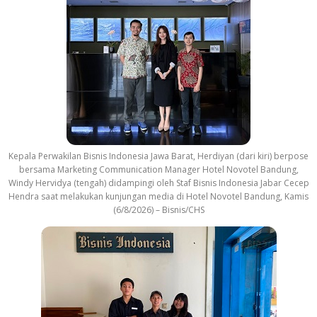
Kepala Perwakilan Bisnis Indonesia Jawa Barat, Herdiyan (dari kiri) berpose
bersama Marketing Communication Manager Hotel Novotel Bandung,
Windy Hervidya (tengah) didampingi oleh Staf Bisnis Indonesia Jabar Cecep
Hendra saat melakukan kunjungan media di Hotel Novotel Bandung, Kamis
(6/8/2026) – Bisnis/CHS