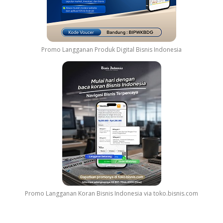
s
e
a
S
t
o
a
u
K
Promo Langganan Produk Digital Bisnis Indonesia
n
e
d
l
t
u
r
a
a
r
c
g
k
a
Promo Langganan Koran Bisnis Indonesia via toko.bisnis.com