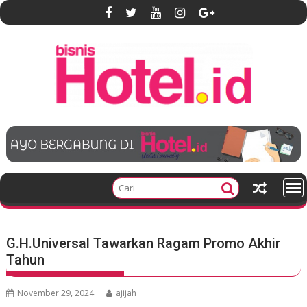
S
k
i
p
t
o
c
o
n
t
e
n
t
G.H.Universal Tawarkan Ragam Promo Akhir
Tahun
November 29, 2024
ajijah