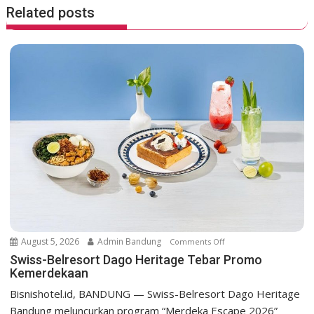
n
Related posts
a
v
i
g
a
t
i
o
n
August 5, 2026
Admin Bandung
Comments Off
o
n
Swiss-Belresort Dago Heritage Tebar Promo
Kemerdekaan
S
w
Bisnishotel.id, BANDUNG — Swiss-Belresort Dago Heritage
i
Bandung meluncurkan program “Merdeka Escape 2026”