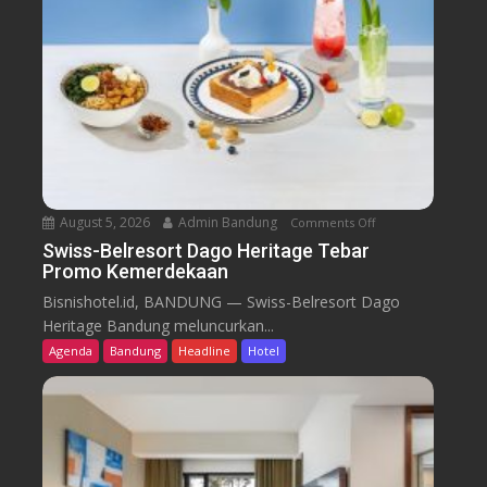
August 5, 2026
Admin Bandung
Comments Off
o
n
Swiss-Belresort Dago Heritage Tebar
Promo Kemerdekaan
S
w
Bisnishotel.id, BANDUNG — Swiss-Belresort Dago
i
Heritage Bandung meluncurkan...
s
Agenda
Bandung
Headline
Hotel
s
-
B
e
l
r