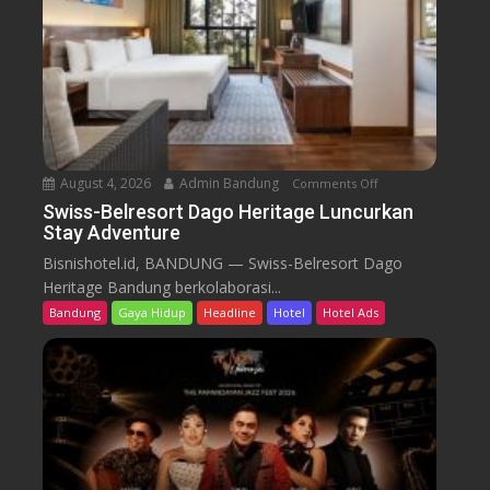
e
s
o
r
t
D
a
August 4, 2026
Admin Bandung
Comments Off
o
g
n
Swiss-Belresort Dago Heritage Luncurkan
o
Stay Adventure
S
H
w
Bisnishotel.id, BANDUNG — Swiss-Belresort Dago
e
i
Heritage Bandung berkolaborasi...
r
s
i
Bandung
Gaya Hidup
Headline
Hotel
Hotel Ads
s
t
-
a
B
g
e
e
l
T
r
e
e
b