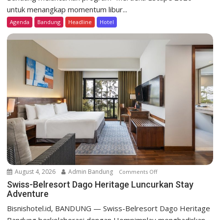
s
untuk menangkap momentum libur...
s
Agenda
Bandung
Headline
Hotel
-
B
e
l
r
e
s
o
r
t
D
a
g
o
August 4, 2026
Admin Bandung
Comments Off
o
H
n
Swiss-Belresort Dago Heritage Luncurkan Stay
e
Adventure
S
r
w
Bisnishotel.id, BANDUNG — Swiss-Belresort Dago Heritage
i
i
t