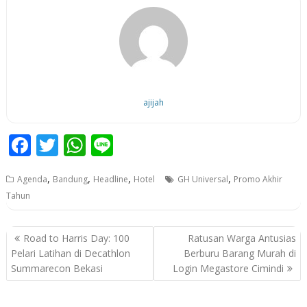
ajijah
F
T
W
Li
ac
w
h
n
,
,
,
,
Agenda
Bandung
Headline
Hotel
GH Universal
Promo Akhir
e
itt
at
e
Tahun
b
er
s
o
A
P
Road to Harris Day: 100
Ratusan Warga Antusias
o
p
o
Pelari Latihan di Decathlon
Berburu Barang Murah di
Summarecon Bekasi
Login Megastore Cimindi
k
p
s
t