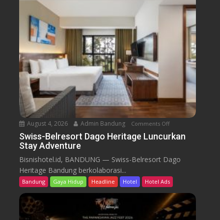
B
e
l
r
e
s
o
r
t
D
a
August 4, 2026
Admin Bandung
Comments Off
o
g
n
Swiss-Belresort Dago Heritage Luncurkan
o
Stay Adventure
S
H
w
Bisnishotel.id, BANDUNG — Swiss-Belresort Dago
e
i
Heritage Bandung berkolaborasi...
r
s
i
Bandung
Gaya Hidup
Headline
Hotel
Hotel Ads
s
t
-
a
B
g