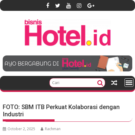
S
k
i
p
t
o
c
o
n
t
e
n
t
FOTO: SBM ITB Perkuat Kolaborasi dengan
Industri
October 2, 2025
Rachman