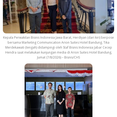
c
k
Kepala Perwakilan Bisnis Indonesia Jawa Barat, Herdiyan (dari kiri) berpose
bersama Marketing Communication Arion Suites Hotel Bandung, Tika
Merdekawati (tengah) didampingi oleh Staf Bisnis Indonesia Jabar Cecep
Hendra saat melakukan kunjungan media di Arion Suites Hotel Bandung,
Jumat (7/8/2026) – Bisnis/CHS