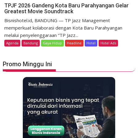
H
e
n
TPJF 2026 Gandeng Kota Baru Parahyangan Gelar
e
r
Greatest Movie Soundtrack
T
r
d
P
Bisnishotel.id, BANDUNG — TP Jazz Management
i
e
J
memperkuat kolaborasi dengan Kota Baru Parahyangan
t
k
F
a
melalui penyelenggaraan “TP Jazz...
a
2
g
Agenda
Bandung
Gaya Hidup
Headline
Hotel
Hotel Ads
a
0
e
n
2
L
6
u
Promo Minggu Ini
G
n
a
c
n
u
d
r
e
k
n
a
g
n
K
S
o
t
t
a
a
y