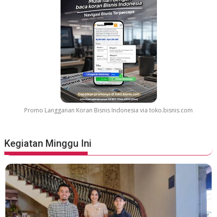
r
e
a
t
e
s
t
M
o
v
Promo Langganan Koran Bisnis Indonesia via toko.bisnis.com
i
e
S
Kegiatan Minggu Ini
o
u
n
d
t
r
a