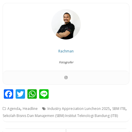
Rachman
Fotografer
F
T
W
Li
ac
w
h
n
,
,
,
Agenda
Headline
Industry Appreciation Luncheon 2025
SBM ITB
e
itt
at
e
Sekolah Bisnis Dan Manajemen (SBM) Institut Teknologi Bandung (ITB)
b
er
s
o
A