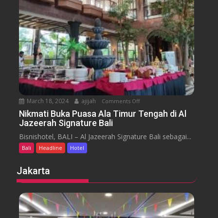
n
H
y
t
o
a
t
r
e
a
l
J
i
m
b
March 18, 2024
ajijah
Comments Off
o
a
n
Nikmati Buka Puasa Ala Timur Tengah di Al
r
Jazeerah Signature Bali
N
a
i
Bisnishotel, BALI – Al Jazeerah Signature Bali sebagai...
n
k
B
Bali
Headline
Hotel
m
e
a
Jakarta
a
t
c
i
h
B
B
u
a