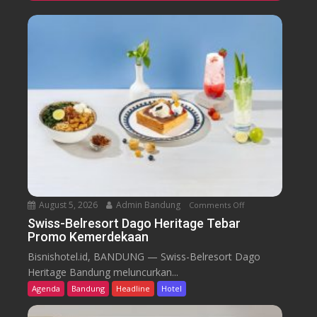
August 5, 2026
Admin Bandung
Comments Off
o
n
Swiss-Belresort Dago Heritage Tebar
Promo Kemerdekaan
S
w
Bisnishotel.id, BANDUNG — Swiss-Belresort Dago
i
Heritage Bandung meluncurkan...
s
Agenda
Bandung
Headline
Hotel
s
-