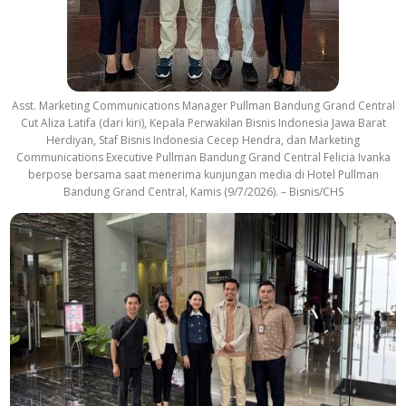
Asst. Marketing Communications Manager Pullman Bandung Grand Central
Cut Aliza Latifa (dari kiri), Kepala Perwakilan Bisnis Indonesia Jawa Barat
Herdiyan, Staf Bisnis Indonesia Cecep Hendra, dan Marketing
Communications Executive Pullman Bandung Grand Central Felicia Ivanka
berpose bersama saat menerima kunjungan media di Hotel Pullman
Bandung Grand Central, Kamis (9/7/2026). – Bisnis/CHS