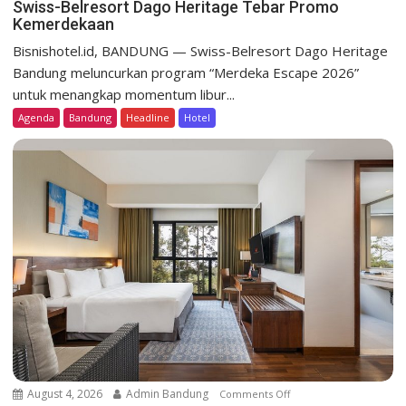
n
Swiss-Belresort Dago Heritage Tebar Promo
Kemerdekaan
S
w
Bisnishotel.id, BANDUNG — Swiss-Belresort Dago Heritage
i
Bandung meluncurkan program “Merdeka Escape 2026”
s
untuk menangkap momentum libur...
s
Agenda
Bandung
Headline
Hotel
-
B
e
l
r
e
s
o
r
t
D
a
g
o
August 4, 2026
Admin Bandung
Comments Off
o
H