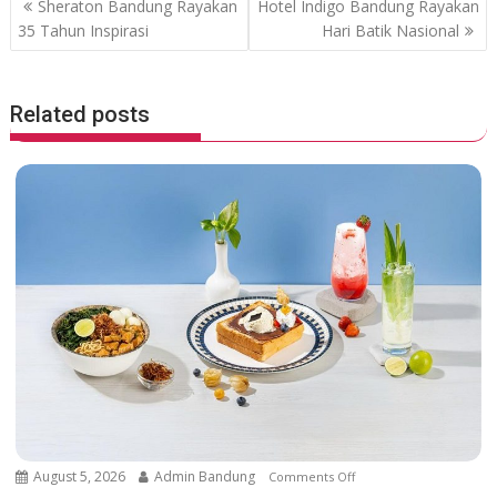
P
Sheraton Bandung Rayakan
Hotel Indigo Bandung Rayakan
o
p
o
35 Tahun Inspirasi
Hari Batik Nasional
k
p
s
t
Related posts
n
a
v
i
g
a
t
i
o
n
August 5, 2026
Admin Bandung
Comments Off
o