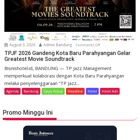
r
r
o
t
m
D
o
a
K
g
e
o
m
August 3, 2026
Admin Bandung
Comments Off
o
H
e
n
TPJF 2026 Gandeng Kota Baru Parahyangan Gelar
e
r
Greatest Movie Soundtrack
T
r
d
P
Bisnishotel.id, BANDUNG — TP Jazz Management
i
e
J
memperkuat kolaborasi dengan Kota Baru Parahyangan
t
k
F
a
melalui penyelenggaraan “TP Jazz...
a
2
g
Agenda
Bandung
Gaya Hidup
Headline
Hotel
Hotel Ads
a
0
e
n
2
L
6
u
Promo Minggu Ini
G
n
a
c
n
u
d
r