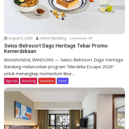
n
August 5, 2026
Admin Bandung
Comments Off
o
n
Swiss-Belresort Dago Heritage Tebar Promo
Kemerdekaan
S
w
Bisnishotel.id, BANDUNG — Swiss-Belresort Dago Heritage
i
Bandung meluncurkan program “Merdeka Escape 2026”
s
untuk menangkap momentum libur...
s
Agenda
Bandung
Headline
Hotel
-
B
e
l
r
e
s
o