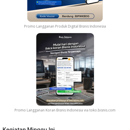
n
G
e
l
Promo Langganan Produk Digital Bisnis Indonesia
a
r
G
r
e
a
t
e
s
t
M
o
v
Promo Langganan Koran Bisnis Indonesia via toko.bisnis.com
i
e
S
Kegiatan Minggu Ini