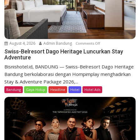
r
t
D
a
g
o
August 4, 2026
Admin Bandung
Comments Off
o
H
n
Swiss-Belresort Dago Heritage Luncurkan Stay
e
Adventure
S
r
w
Bisnishotel.id, BANDUNG — Swiss-Belresort Dago Heritage
i
i
Bandung berkolaborasi dengan Hompimplay menghadirkan
t
s
a
Stay & Adventure Package 2026,...
s
g
Bandung
Gaya Hidup
Headline
Hotel
Hotel Ads
-
e
B
T
e
e
l
b
r
a
e
r
s
P
o