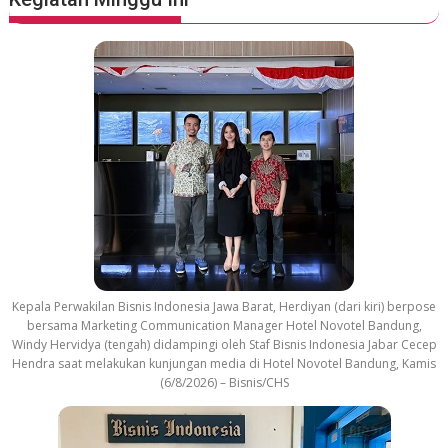
o
u
n
d
t
r
a
c
k
Kepala Perwakilan Bisnis Indonesia Jawa Barat, Herdiyan (dari kiri) berpose
bersama Marketing Communication Manager Hotel Novotel Bandung,
Windy Hervidya (tengah) didampingi oleh Staf Bisnis Indonesia Jabar Cecep
Hendra saat melakukan kunjungan media di Hotel Novotel Bandung, Kamis
(6/8/2026) – Bisnis/CHS