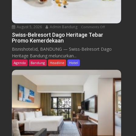
August 5, 2026
Admin Bandung
Comments Off
o
n
Swiss-Belresort Dago Heritage Tebar
Promo Kemerdekaan
S
w
Bisnishotel.id, BANDUNG — Swiss-Belresort Dago
i
Heritage Bandung meluncurkan...
s
Agenda
Bandung
Headline
Hotel
s
-
B
e
l
r
e
s
o
r
t