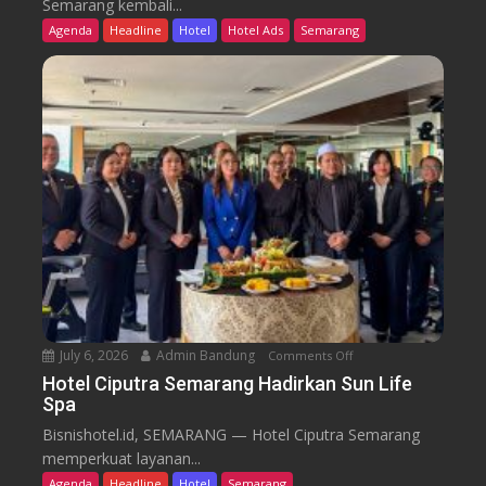
Semarang kembali...
F
e
Agenda
Headline
Hotel
Hotel Ads
Semarang
r
l
o
G
m
r
C
a
a
n
f
d
e
C
a
n
d
i
S
e
July 6, 2026
Admin Bandung
Comments Off
o
m
n
a
Hotel Ciputra Semarang Hadirkan Sun Life
Spa
H
r
o
a
Bisnishotel.id, SEMARANG — Hotel Ciputra Semarang
t
n
memperkuat layanan...
e
g
Agenda
Headline
Hotel
Semarang