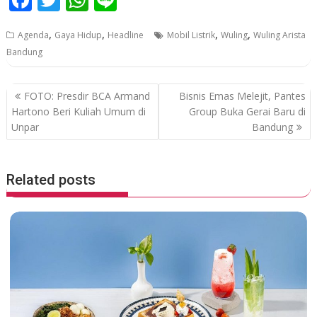
ac
w
h
n
,
,
,
,
Agenda
Gaya Hidup
Headline
Mobil Listrik
Wuling
Wuling Arista
e
itt
at
e
Bandung
b
er
s
o
A
P
FOTO: Presdir BCA Armand
Bisnis Emas Melejit, Pantes
o
p
o
Hartono Beri Kuliah Umum di
Group Buka Gerai Baru di
Unpar
Bandung
k
p
s
t
n
Related posts
a
v
i
g
a
t
i
o