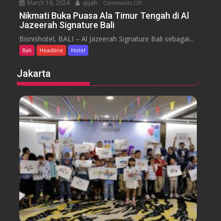
March 18, 2024
ajijah
Comments Off
o
a
n
Nikmati Buka Puasa Ala Timur Tengah di Al
r
Jazeerah Signature Bali
N
a
i
Bisnishotel, BALI – Al Jazeerah Signature Bali sebagai...
n
k
B
Bali
Headline
Hotel
m
e
a
Jakarta
a
t
c
i
h
B
B
u
a
k
l
a
i
P
M
u
e
a
n
s
g
a
g
A
e
l
l
a