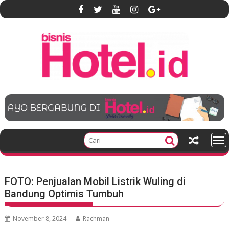
S
k
i
p
t
o
c
o
n
t
e
n
t
FOTO: Penjualan Mobil Listrik Wuling di
Bandung Optimis Tumbuh
November 8, 2024
Rachman