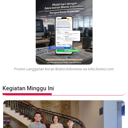
G
r
e
a
t
e
s
t
M
o
v
Promo Langganan Koran Bisnis Indonesia via toko.bisnis.com
i
e
S
Kegiatan Minggu Ini
o
u
n
d
t
r