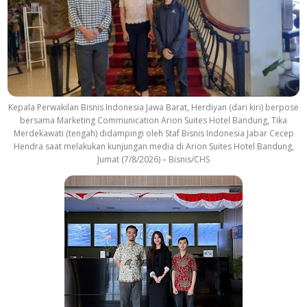
a
c
k
Kepala Perwakilan Bisnis Indonesia Jawa Barat, Herdiyan (dari kiri) berpose
bersama Marketing Communication Arion Suites Hotel Bandung, Tika
Merdekawati (tengah) didampingi oleh Staf Bisnis Indonesia Jabar Cecep
Hendra saat melakukan kunjungan media di Arion Suites Hotel Bandung,
Jumat (7/8/2026) – Bisnis/CHS