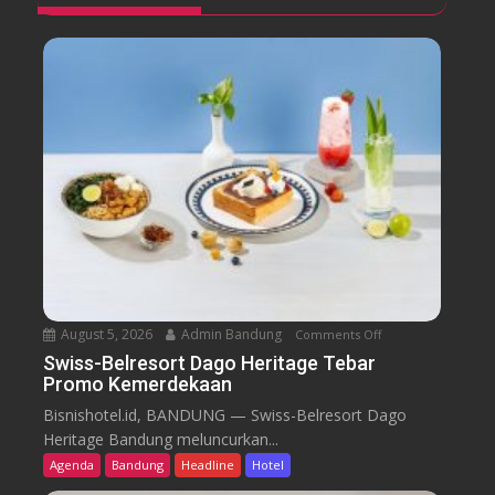
August 5, 2026
Admin Bandung
Comments Off
o
n
Swiss-Belresort Dago Heritage Tebar
Promo Kemerdekaan
S
w
Bisnishotel.id, BANDUNG — Swiss-Belresort Dago
i
Heritage Bandung meluncurkan...
s
Agenda
Bandung
Headline
Hotel
s