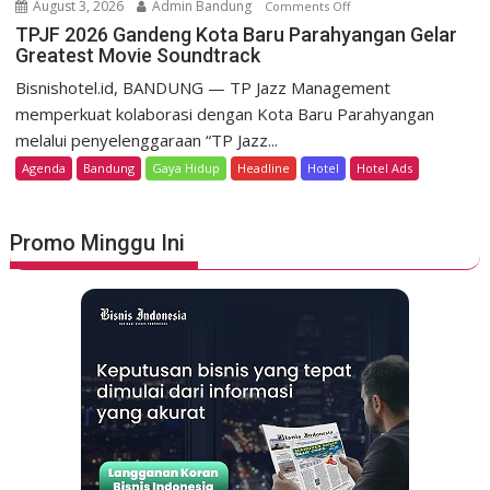
m
August 3, 2026
Admin Bandung
Comments Off
o
H
e
n
TPJF 2026 Gandeng Kota Baru Parahyangan Gelar
e
r
Greatest Movie Soundtrack
T
r
d
P
Bisnishotel.id, BANDUNG — TP Jazz Management
i
e
J
memperkuat kolaborasi dengan Kota Baru Parahyangan
t
k
F
a
melalui penyelenggaraan “TP Jazz...
a
2
g
Agenda
Bandung
Gaya Hidup
Headline
Hotel
Hotel Ads
a
0
e
n
2
L
6
u
Promo Minggu Ini
G
n
a
c
n
u
d
r
e
k
n
a
g
n
K
S
o
t
t
a
a