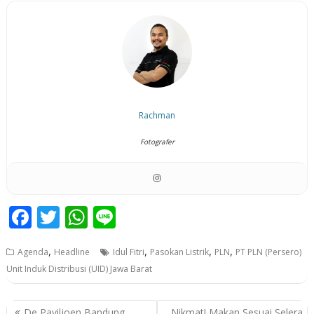
Rachman
Fotografer
F
T
W
Li
ac
w
h
n
,
,
,
,
Agenda
Headline
Idul Fitri
Pasokan Listrik
PLN
PT PLN (Persero)
e
itt
at
e
Unit Induk Distribusi (UID) Jawa Barat
b
er
s
o
A
P
De Paviljoen Bandung
Nikmat! Makan Sesuai Selera