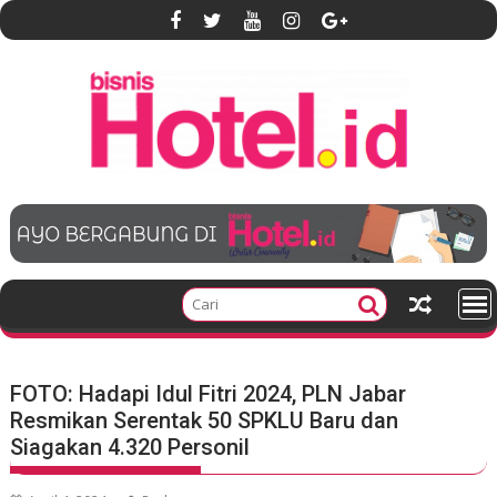
S
k
i
p
t
o
c
o
n
t
e
n
t
FOTO: Hadapi Idul Fitri 2024, PLN Jabar
Resmikan Serentak 50 SPKLU Baru dan
Siagakan 4.320 Personil