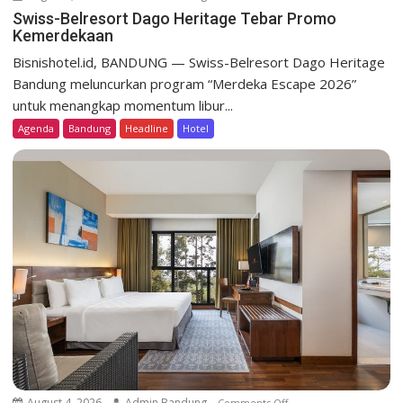
n
Swiss-Belresort Dago Heritage Tebar Promo
Kemerdekaan
S
w
Bisnishotel.id, BANDUNG — Swiss-Belresort Dago Heritage
i
Bandung meluncurkan program “Merdeka Escape 2026”
s
untuk menangkap momentum libur...
s
Agenda
Bandung
Headline
Hotel
-
B
e
l
r
e
s
o
r
t
D
a
g
o
August 4, 2026
Admin Bandung
Comments Off
o