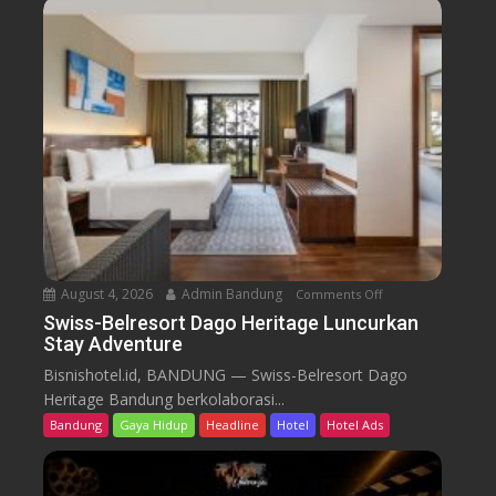
-
B
e
l
r
e
s
o
r
t
D
a
August 4, 2026
Admin Bandung
Comments Off
o
g
n
Swiss-Belresort Dago Heritage Luncurkan
o
Stay Adventure
S
H
w
Bisnishotel.id, BANDUNG — Swiss-Belresort Dago
e
i
Heritage Bandung berkolaborasi...
r
s
i
Bandung
Gaya Hidup
Headline
Hotel
Hotel Ads
s
t
-
a
B