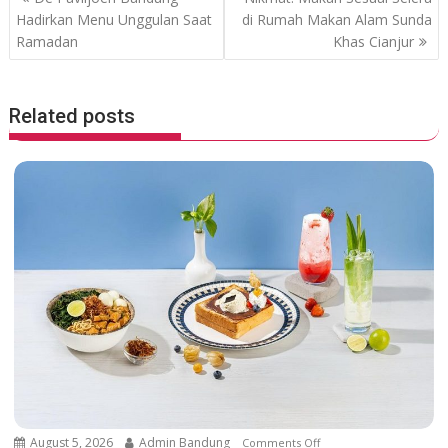
o
p
o
Hadirkan Menu Unggulan Saat
di Rumah Makan Alam Sunda
Ramadan
Khas Cianjur
k
p
s
t
n
Related posts
a
v
i
g
a
t
i
o
n
August 5, 2026
Admin Bandung
Comments Off
o