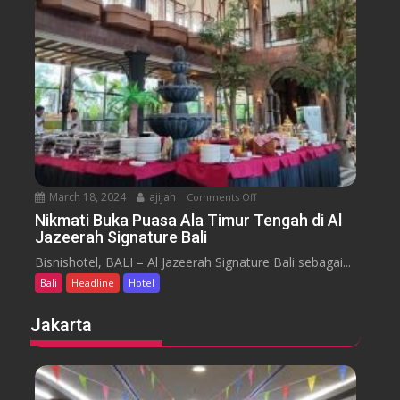
m
e
n
H
y
t
o
a
t
r
e
a
l
J
i
m
b
March 18, 2024
ajijah
Comments Off
o
a
n
Nikmati Buka Puasa Ala Timur Tengah di Al
r
Jazeerah Signature Bali
N
a
i
Bisnishotel, BALI – Al Jazeerah Signature Bali sebagai...
n
k
B
Bali
Headline
Hotel
m
e
a
Jakarta
a
t
c
i
h
B
B
u