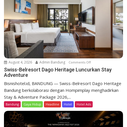
r
e
s
o
r
t
D
a
g
o
August 4, 2026
Admin Bandung
Comments Off
o
H
n
Swiss-Belresort Dago Heritage Luncurkan Stay
e
Adventure
S
r
w
Bisnishotel.id, BANDUNG — Swiss-Belresort Dago Heritage
i
i
Bandung berkolaborasi dengan Hompimplay menghadirkan
t
s
a
Stay & Adventure Package 2026,...
s
g
Bandung
Gaya Hidup
Headline
Hotel
Hotel Ads
-
e
B
T
e
e
l