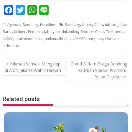
F
T
W
Li
ac
w
h
n
,
,
,
,
,
,
Agenda
Bandung
Headline
Bandung
bisnis
Cinta
infobdg
Jawa
e
itt
at
e
,
,
,
,
,
,
Barat
Kuliner
Pemprov Jabar
produkumkm
Sekoper Cinta
Tokopedia
b
er
s
,
,
,
,
UMKM
umkmindonesia
umkmnaikkelas
UMKMPerempuan
Unilever
o
A
Indonesia
o
p
P
k
p
Nikmati Sensasi Menginap
Grand Dafam Braga Bandung
o
di Aloft Jakarta Wahid Hasyim
Hadirkan Spesial Promo di
Bulan Oktober
s
t
n
Related posts
a
v
i
g