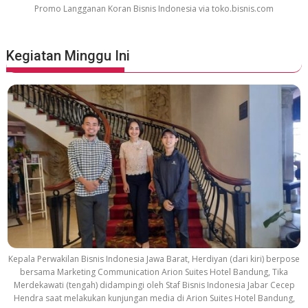
v
Promo Langganan Koran Bisnis Indonesia via toko.bisnis.com
i
e
S
Kegiatan Minggu Ini
o
u
n
d
t
r
a
c
k
Kepala Perwakilan Bisnis Indonesia Jawa Barat, Herdiyan (dari kiri) berpose
bersama Marketing Communication Arion Suites Hotel Bandung, Tika
Merdekawati (tengah) didampingi oleh Staf Bisnis Indonesia Jabar Cecep
Hendra saat melakukan kunjungan media di Arion Suites Hotel Bandung,