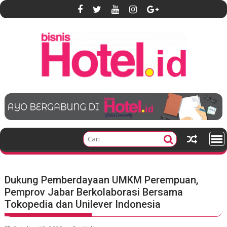
S
k
i
p
t
o
c
o
n
t
e
n
t
Dukung Pemberdayaan UMKM Perempuan,
Pemprov Jabar Berkolaborasi Bersama
Tokopedia dan Unilever Indonesia