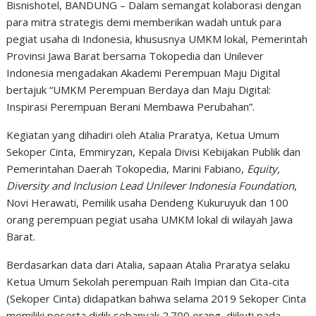
Bisnishotel, BANDUNG – Dalam semangat kolaborasi dengan
para mitra strategis demi memberikan wadah untuk para
pegiat usaha di Indonesia, khususnya UMKM lokal, Pemerintah
Provinsi Jawa Barat bersama Tokopedia dan Unilever
Indonesia mengadakan Akademi Perempuan Maju Digital
bertajuk “UMKM Perempuan Berdaya dan Maju Digital:
Inspirasi Perempuan Berani Membawa Perubahan”.
Kegiatan yang dihadiri oleh Atalia Praratya, Ketua Umum
Sekoper Cinta, Emmiryzan, Kepala Divisi Kebijakan Publik dan
Pemerintahan Daerah Tokopedia, Marini Fabiano,
Equity,
Diversity and Inclusion Lead Unilever Indonesia Foundation
,
Novi Herawati, Pemilik usaha Dendeng Kukuruyuk dan 100
orang perempuan pegiat usaha UMKM lokal di wilayah Jawa
Barat.
Berdasarkan data dari Atalia, sapaan Atalia Praratya selaku
Ketua Umum Sekolah perempuan Raih Impian dan Cita-cita
(Sekoper Cinta) didapatkan bahwa selama 2019 Sekoper Cinta
memiliki peserta didik sebanyak 2.700 orang, diikuti pada