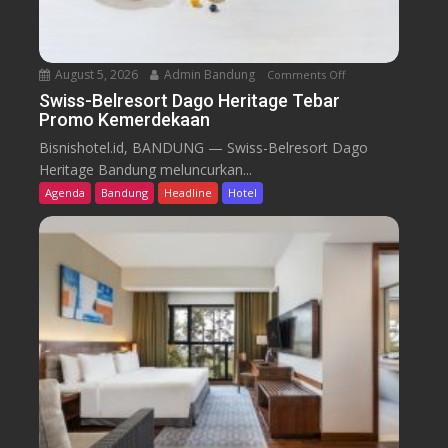
August 5, 2026
Admin Bandung
Comments Off
o
n
Swiss-Belresort Dago Heritage Tebar
Promo Kemerdekaan
S
w
Bisnishotel.id, BANDUNG — Swiss-Belresort Dago
i
Heritage Bandung meluncurkan...
s
Agenda
Bandung
Headline
Hotel
s
-
B
e
l
r
e
s
o
r
t