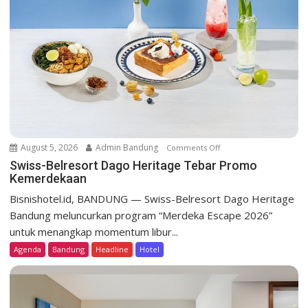
a
t
i
o
n
August 5, 2026
Admin Bandung
Comments Off
o
n
Swiss-Belresort Dago Heritage Tebar Promo
Kemerdekaan
S
w
Bisnishotel.id, BANDUNG — Swiss-Belresort Dago Heritage
i
Bandung meluncurkan program “Merdeka Escape 2026”
s
untuk menangkap momentum libur...
s
Agenda
Bandung
Headline
Hotel
-
B
e
l