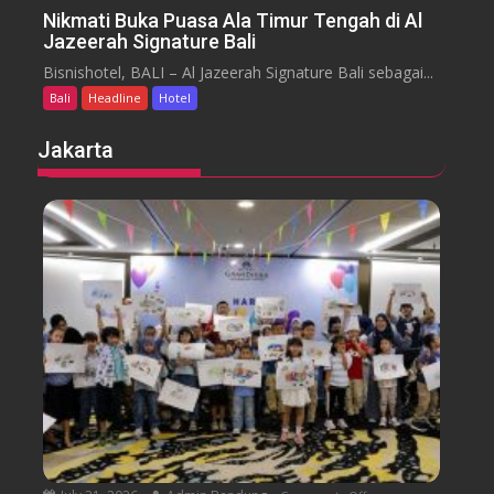
a
n
Nikmati Buka Puasa Ala Timur Tengah di Al
r
Jazeerah Signature Bali
N
a
i
Bisnishotel, BALI – Al Jazeerah Signature Bali sebagai...
n
k
B
Bali
Headline
Hotel
m
e
a
Jakarta
a
t
c
i
h
B
B
u
a
k
l
a
i
P
M
u
e
a
n
s
g
a
g
A
e
l
l
a
a