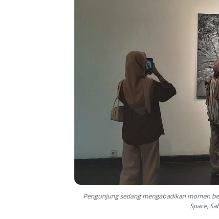
Pengunjung sedang mengabadikan momen bers
Space, Sab