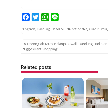
F
T
W
Li
ac
w
h
n
,
,
,
Agenda
Bandung
Headline
ArtSociates
Guntur Timur
e
itt
at
e
b
er
s
P
Dorong Aktivitas Belanja, Ciwalk Bandung Hadirkan
o
A
o
“Egg-Cellent Shopping”
o
p
s
k
p
t
Related posts
n
a
v
i
g
a
t