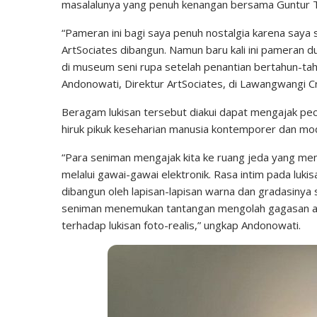
masalalunya yang penuh kenangan bersama Guntur T
“Pameran ini bagi saya penuh nostalgia karena saya
ArtSociates dibangun. Namun baru kali ini pameran d
di museum seni rupa setelah penantian bertahun-tah
Andonowati, Direktur ArtSociates, di Lawangwangi C
Beragam lukisan tersebut diakui dapat mengajak pecin
hiruk pikuk keseharian manusia kontemporer dan mo
“Para seniman mengajak kita ke ruang jeda yang membe
melalui gawai-gawai elektronik. Rasa intim pada luk
dibangun oleh lapisan-lapisan warna dan gradasinya s
seniman menemukan tantangan mengolah gagasan art
terhadap lukisan foto-realis,” ungkap Andonowati.