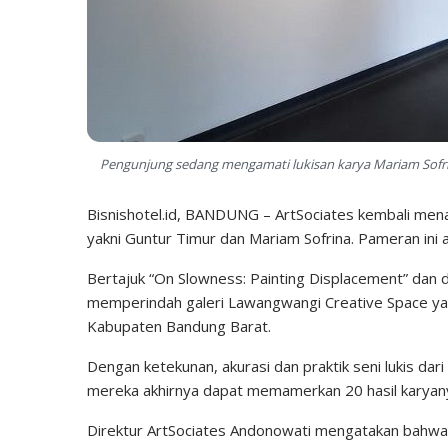
Pengunjung sedang mengamati lukisan karya Mariam Sofrin
Bisnishotel.id, BANDUNG – ArtSociates kembali mena
yakni Guntur Timur dan Mariam Sofrina. Pameran ini 
Bertajuk “On Slowness: Painting Displacement” dan dik
memperindah galeri Lawangwangi Creative Space yan
Kabupaten Bandung Barat.
Dengan ketekunan, akurasi dan praktik seni lukis d
mereka akhirnya dapat memamerkan 20 hasil karyan
Direktur ArtSociates Andonowati mengatakan bahwa