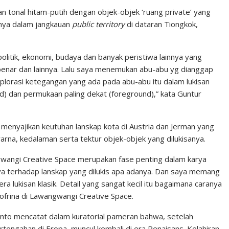
an tonal hitam-putih dengan objek-objek ‘ruang private’ yang
inya dalam jangkauan
public territory
di dataran Tiongkok,
itik, ekonomi, budaya dan banyak peristiwa lainnya yang
-benar dan lainnya. Lalu saya menemukan abu-abu yg dianggap
plorasi ketegangan yang ada pada abu-abu itu dalam lukisan
d) dan permukaan paling dekat (foreground),” kata Guntur
a menyajikan keutuhan lanskap kota di Austria dan Jerman yang
rna, kedalaman serta tektur objek-objek yang dilukisanya.
wangi Creative Space merupakan fase penting dalam karya
a terhadap lanskap yang dilukis apa adanya. Dan saya memang
ra lukisan klasik. Detail yang sangat kecil itu bagaimana caranya
Sofrina di Lawangwangi Creative Space.
anto mencatat dalam kuratorial pameran bahwa, setelah
tengahan di Eropa, muncul kembali di era Renaisans. Kelahiran