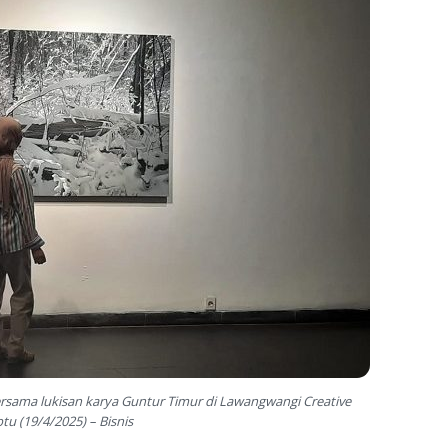
ama lukisan karya Guntur Timur di Lawangwangi Creative
tu (19/4/2025) – Bisnis