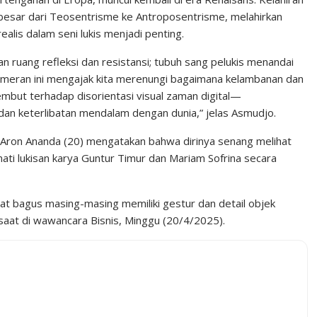
 besar dari Teosentrisme ke Antroposentrisme, melahirkan
lis dalam seni lukis menjadi penting.
n ruang refleksi dan resistansi; tubuh sang pelukis menandai
 Pameran ini mengajak kita merenungi bagaimana kelambanan dan
embut terhadap disorientasi visual zaman digital—
dan keterlibatan mendalam dengan dunia,” jelas Asmudjo.
Aron Ananda (20) mengatakan bahwa dirinya senang melihat
ati lukisan karya Guntur Timur dan Mariam Sofrina secara
at bagus masing-masing memiliki gestur dan detail objek
a saat di wawancara Bisnis, Minggu (20/4/2025).