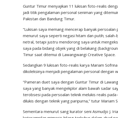
Guntur Timur menyajikan 11 lukisan foto-realis deng
jadi titik pengalaman personal seniman yang ditemu
Pakistan dan Bandung Timur.
“Lukisan saya memang mencerap banyak persoalan pol
menurut saya seperti negasi hitam dan putih; salah
netral, tetapi justru mendorong saya untuk mengeks
saya pada bidang objek yang di belakang (backgroun
Timur saat ditemui di Lawangwangi Creative Space.
Sedangkan 9 lukisan foto-realis karya Mariam Sofrin
dikoleksinya menjadi pengalaman personal dengan wa
“Pameran duet saya dengan Guntur Timur di Lawang
saya yang banyak mengekplor alam bawah sadar say
terobsesi pada persoalan teknik melukis realis pada e
dilukis dengan teknik yang paripurna,” tutur Mariam 
Sementara menurut sang kurator seni Asmudjo J. Iri
keterampilan mimesis hilang terkubur dalam abad per