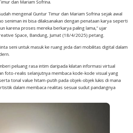
imur dan Mariam Sofrina.
 sudah mengenal Guntur Timur dan Mariam Sofrina sejak awal
uo seniman ini bisa dilaksanakan dengan penataan karya seperti
un karena proses mereka berkarya paling lama,” ujar
reative Space, Bandung, Jumat (18/4/2025) petang.
ta seni untuk masuk ke ruang jeda dari mobilitas digital dalam
dern.
ri peluang rasa intim daripada kilatan informasi virtual
isan foto-realis selanjutnya membaca kode-kode visual yang
erta tonal value hitam-putih pada objek-objek lukis di mana
istik dalam membaca realitas sesuai sudut pandangnya