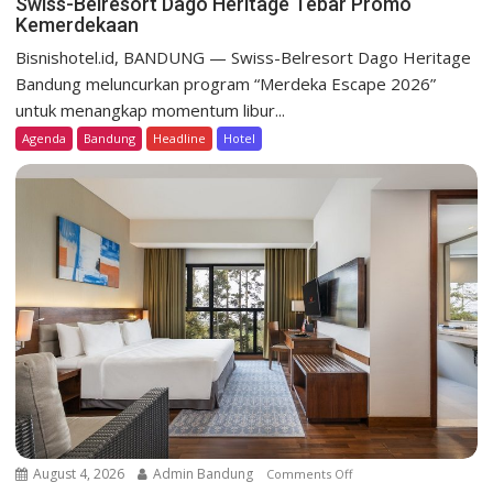
Swiss-Belresort Dago Heritage Tebar Promo
Kemerdekaan
S
w
Bisnishotel.id, BANDUNG — Swiss-Belresort Dago Heritage
i
Bandung meluncurkan program “Merdeka Escape 2026”
s
untuk menangkap momentum libur...
s
Agenda
Bandung
Headline
Hotel
-
B
e
l
r
e
s
o
r
t
D
a
g
o
August 4, 2026
Admin Bandung
Comments Off
o
H