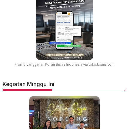
r
e
a
t
e
s
t
M
o
v
Promo Langganan Koran Bisnis Indonesia via toko.bisnis.com
i
e
S
Kegiatan Minggu Ini
o
u
n
d
t
r
a