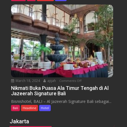
i
y
u
n
s
s
u
s
a
m
e
n
H
y
t
o
a
t
r
e
a
l
J
i
m
b
March 18, 2024
ajijah
Comments Off
o
a
n
Nikmati Buka Puasa Ala Timur Tengah di Al
r
Jazeerah Signature Bali
N
a
i
Bisnishotel, BALI – Al Jazeerah Signature Bali sebagai...
n
k
B
Bali
Headline
Hotel
m
e
a
Jakarta
a
t
c