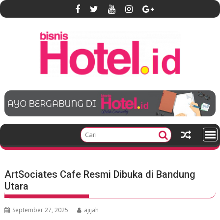
S
k
i
p
t
o
c
o
n
t
e
n
t
ArtSociates Cafe Resmi Dibuka di Bandung
Utara
September 27, 2025
ajijah