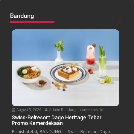
Bandung
August 5, 2026
Admin Bandung
Comments Off
o
n
Swiss-Belresort Dago Heritage Tebar
Promo Kemerdekaan
S
w
Bisnishotel.id, BANDUNG — Swiss-Belresort Dago