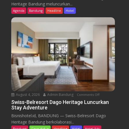
i
Heritage Bandung meluncurkan...
s
Agenda
Bandung
Headline
Hotel
s
-
B
e
l
r
e
s
o
r
t
D
a
August 4, 2026
Admin Bandung
Comments Off
o
g
n
Swiss-Belresort Dago Heritage Luncurkan
o
Stay Adventure
S
H
w
Bisnishotel.id, BANDUNG — Swiss-Belresort Dago
e
i
Heritage Bandung berkolaborasi...
r
s
i
Bandung
Gaya Hidup
Headline
Hotel
Hotel Ads