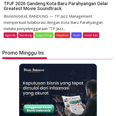
e
n
TPJF 2026 Gandeng Kota Baru Parahyangan Gelar
e
r
Greatest Movie Soundtrack
T
r
d
P
Bisnishotel.id, BANDUNG — TP Jazz Management
i
e
J
memperkuat kolaborasi dengan Kota Baru Parahyangan
t
k
F
a
melalui penyelenggaraan “TP Jazz...
a
2
g
Agenda
Bandung
Gaya Hidup
Headline
Hotel
Hotel Ads
a
0
e
n
2
L
6
u
Promo Minggu Ini
G
n
a
c
n
u
d
r
e
k
n
a
g
n
K
S
o
t
t
a
a
y