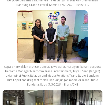
berpose bersama saat menerima kunjungan media di Hotel Pullman
Bandung Grand Central, Kamis (9/7/2026). – Bisnis/CHS
Kepala Perwakilan Bisnis Indonesia Jawa Barat, Herdiyan (kanan) berpose
bersama Manager Marcomm Trans Entertainment, Triya F Santi (tengah)
didampingi Public Relation and Media Relations Trans Studio Bandung,
Dita I Apriliane (kiri) saat melakukan kunjungan media di Trans Studio
Bandung, Rabu (7/5/2026) – Bisnis/CHS