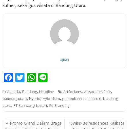
kuliner, sekaligus wisata di Bandung Utara.
ajijah
F
T
W
Li
ac
w
h
n
,
,
,
,
Agenda
Bandung
Headline
ArtSociates
Artsociates Cafe
e
itt
at
e
,
,
,
bandung utara
Hybrid
Hybridium
pembukaan cafe baru di bandung
b
er
s
,
,
utara
PT Buniwangi Lestari
Re-Branding
o
A
o
p
P
Promo Grand Dafam Braga
Swiss-Belresidences Kalibata