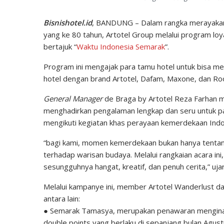
Bisnishotel.id
, BANDUNG – Dalam rangka merayakan 
yang ke 80 tahun, Artotel Group melalui program l
bertajuk “
Waktu Indonesia Semarak
”.
Program ini mengajak para tamu hotel untuk bisa me
hotel dengan brand Artotel, Dafam, Maxone, dan Ro
General Manager
de Braga by Artotel Reza Farhan 
menghadirkan pengalaman lengkap dan seru untuk par
mengikuti kegiatan khas perayaan kemerdekaan Indon
“bagi kami, momen kemerdekaan bukan hanya tentan
terhadap warisan budaya. Melalui rangkaian acara i
sesungguhnya hangat, kreatif, dan penuh cerita,” uj
Melalui kampanye ini, member Artotel Wanderlust da
antara lain:
● Semarak Tamasya, merupakan penawaran mengina
double points yang berlaku di sepanjang bulan Agust