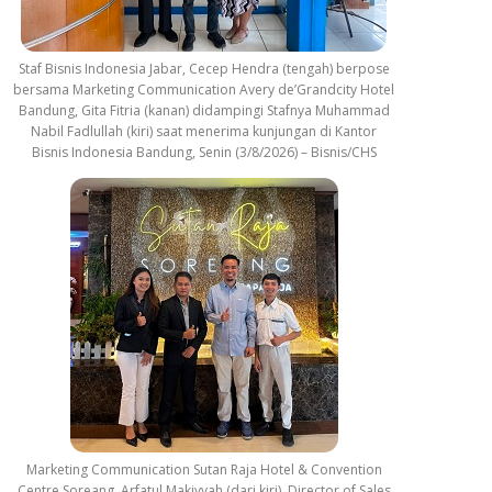
Staf Bisnis Indonesia Jabar, Cecep Hendra (tengah) berpose
bersama Marketing Communication Avery de’Grandcity Hotel
Bandung, Gita Fitria (kanan) didampingi Stafnya Muhammad
Nabil Fadlullah (kiri) saat menerima kunjungan di Kantor
Bisnis Indonesia Bandung, Senin (3/8/2026) – Bisnis/CHS
Marketing Communication Sutan Raja Hotel & Convention
Centre Soreang, Arfatul Makiyyah (dari kiri), Director of Sales