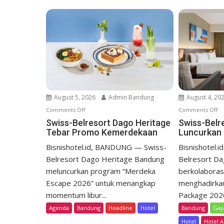
a
v
i
g
a
t
i
o
August 5, 2026
Admin Bandung
August 4, 20
n
Comments Off
o
Comments Off
o
n
n
Swiss-Belresort Dago Heritage
Swiss-Belr
Tebar Promo Kemerdekaan
Luncurkan 
S
S
w
w
Bisnishotel.id, BANDUNG — Swiss-
Bisnishotel.
i
i
Belresort Dago Heritage Bandung
Belresort D
s
s
meluncurkan program “Merdeka
berkolabora
s
s
Escape 2026” untuk menangkap
menghadirka
-
-
momentum libur...
Package 2026,
B
B
Agenda
Bandung
Headline
Hotel
Bandung
Gay
e
e
l
l
Hotel
Hotel A