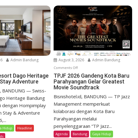
26
Admin Bandung
August 3, 2026
Admin Bandung
Comments Off
o
n
esort Dago Heritage
TPJF 2026 Gandeng Kota Baru
Stay Adventure
Parahyangan Gelar Greatest
T
Movie Soundtrack
P
id, BANDUNG — Swiss-
J
Bisnishotel.id, BANDUNG — TP Jazz
ago Heritage Bandung
F
Management memperkuat
si dengan Hompimplay
2
kolaborasi dengan Kota Baru
n Stay & Adventure
0
Parahyangan melalui
...
2
penyelenggaraan “TP Jazz...
a Hidup
Headline
6
Agenda
Bandung
Gaya Hidup
G
ds