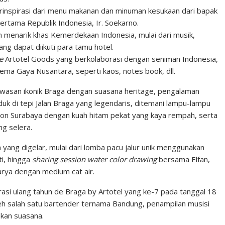
inspirasi dari menu makanan dan minuman kesukaan dari bapak
rtama Republik Indonesia, Ir. Soekarno.
 menarik khas Kemerdekaan Indonesia, mulai dari musik,
ang dapat diikuti para tamu hotel.
e
Artotel Goods yang berkolaborasi dengan seniman Indonesia,
ma Gaya Nusantara, seperti kaos, notes book, dll.
awasan ikonik Braga dengan suasana heritage, pengalaman
k di tepi Jalan Braga yang legendaris, ditemani lampu-lampu
won Surabaya dengan kuah hitam pekat yang kaya rempah, serta
g selera.
yang digelar, mulai dari lomba pacu jalur unik menggunakan
ti, hingga
sharing session
water color drawing
bersama Elfan,
arya dengan medium cat air.
si ulang tahun de Braga by Artotel yang ke-7 pada tanggal 18
eh salah satu bartender ternama Bandung, penampilan musisi
pkan suasana.