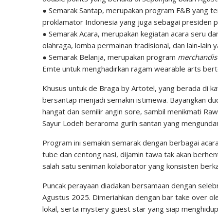
● Semarak Santap, merupakan program F&B yang ter
proklamator Indonesia yang juga sebagai presiden pe
● Semarak Acara, merupakan kegiatan acara seru dan
olahraga, lomba permainan tradisional, dan lain-lain y
● Semarak Belanja, merupakan program
merchandis
Emte untuk menghadirkan ragam wearable arts berte
Khusus untuk de Braga by Artotel, yang berada di k
bersantap menjadi semakin istimewa. Bayangkan dudu
hangat dan semilir angin sore, sambil menikmati Ra
Sayur Lodeh beraroma gurih santan yang mengundan
Program ini semakin semarak dengan berbagai acara 
tube dan centong nasi, dijamin tawa tak akan berhen
salah satu seniman kolaborator yang konsisten berk
Puncak perayaan diadakan bersamaan dengan selebra
Agustus 2025. Dimeriahkan dengan bar take over ol
lokal, serta mystery guest star yang siap menghidu