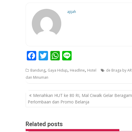
ajijah
F
T
W
Li
ac
w
h
n
,
,
,
Bandung
Gaya Hidup
Headline
Hotel
de Braga by A
e
itt
at
e
dan Minuman
b
er
s
o
A
P
Meriahkan HUT ke 80 RI, Mal Ciwalk Gelar Beragam
o
p
o
Perlombaan dan Promo Belanja
k
p
s
t
Related posts
n