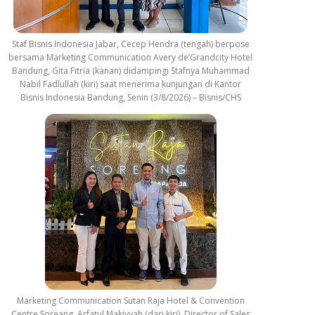
Staf Bisnis Indonesia Jabar, Cecep Hendra (tengah) berpose
bersama Marketing Communication Avery de’Grandcity Hotel
Bandung, Gita Fitria (kanan) didampingi Stafnya Muhammad
Nabil Fadlullah (kiri) saat menerima kunjungan di Kantor
Bisnis Indonesia Bandung, Senin (3/8/2026) – Bisnis/CHS
Marketing Communication Sutan Raja Hotel & Convention
Centre Soreang, Arfatul Makiyyah (dari kiri), Director of Sales