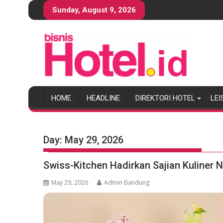
S
Sunday, August 9, 2026
k
i
p
t
o
c
o
HOME
HEADLINE
DIREKTORI HOTEL
LEI
n
t
e
n
Day:
May 29, 2026
t
Swiss-Kitchen Hadirkan Sajian Kuliner 
May 29, 2026
Admin Bandung