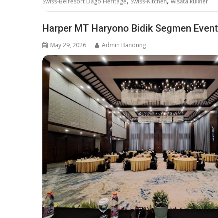
,
,
Swiss-Belresort Dago Heritage
Swiss-Kitchen
wisata kuliner
Harper MT Haryono Bidik Segmen Event
May 29, 2026
Admin Bandung