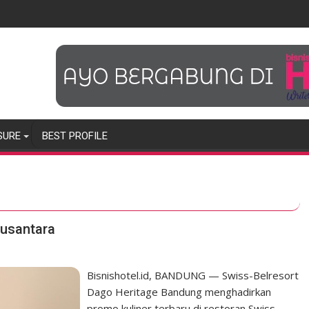
SURE
BEST PROFILE
Nusantara
Bisnishotel.id, BANDUNG — Swiss-Belresort
Dago Heritage Bandung menghadirkan
promo kuliner terbaru di restoran Swiss-