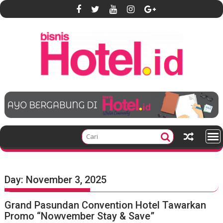
S
k
i
p
t
o
c
o
n
t
e
n
t
Day:
November 3, 2025
Grand Pasundan Convention Hotel Tawarkan
Promo “Nowvember Stay & Save”