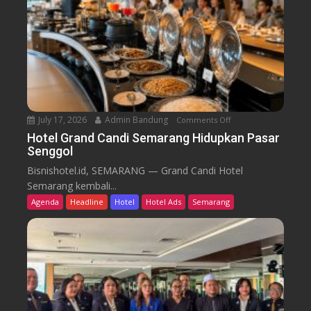
m
i
B
d
a
i
r
k
u
T
r
e
n
July 17, 2026
Admin Bandung
Comments Off
o
W
n
Hotel Grand Candi Semarang Hidupkan Pasar
o
Senggol
H
r
o
Bisnishotel.id, SEMARANG — Grand Candi Hotel
k
t
Semarang kembali...
F
e
Agenda
Headline
Hotel
Hotel Ads
Semarang
r
l
o
G
m
r
C
a
a
n
f
d
e
C