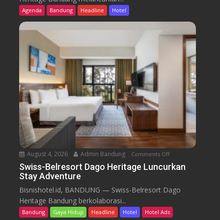
s
Agenda
Bandung
Headline
Hotel
s
-
B
e
l
r
e
s
o
r
t
D
a
August 4, 2026
Admin Bandung
Comments Off
o
g
n
Swiss-Belresort Dago Heritage Luncurkan
o
Stay Adventure
S
H
w
Bisnishotel.id, BANDUNG — Swiss-Belresort Dago
e
i
Heritage Bandung berkolaborasi...
r
s
i
Bandung
Gaya Hidup
Headline
Hotel
Hotel Ads
s