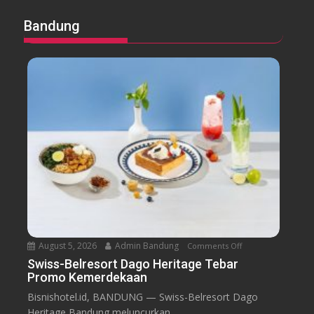
Bandung
August 5, 2026
Admin Bandung
Comments Off
o
n
Swiss-Belresort Dago Heritage Tebar
Promo Kemerdekaan
S
w
Bisnishotel.id, BANDUNG — Swiss-Belresort Dago
i
Heritage Bandung meluncurkan...