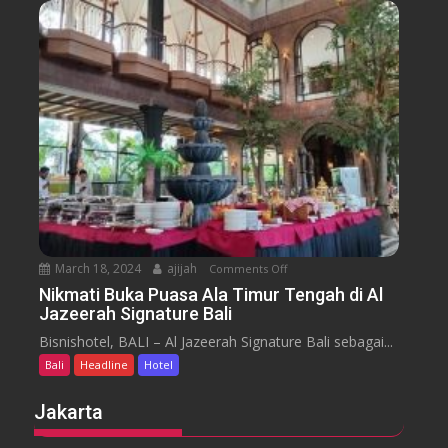
n
s
s
u
s
a
m
e
n
H
y
t
o
a
t
r
e
a
l
J
i
m
b
March 18, 2024
ajijah
Comments Off
o
a
n
Nikmati Buka Puasa Ala Timur Tengah di Al
r
Jazeerah Signature Bali
N
a
i
Bisnishotel, BALI – Al Jazeerah Signature Bali sebagai...
n
k
B
Bali
Headline
Hotel
m
e
a
Jakarta
a
t
c
i